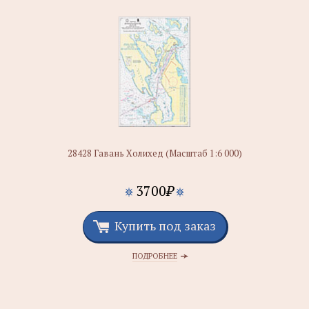
28428 Гавань Холихед (Масштаб 1:6 000)
3700
₽
Купить под заказ
ПОДРОБНЕЕ