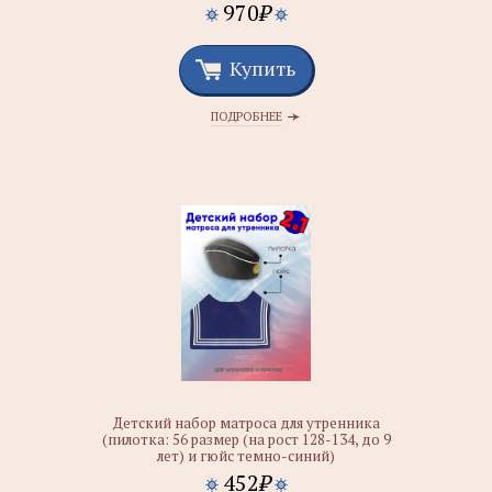
970
₽
Купить
ПОДРОБНЕЕ
Детский набор матроса для утренника
(пилотка: 56 размер (на рост 128-134, до 9
лет) и гюйс темно-синий)
452
₽