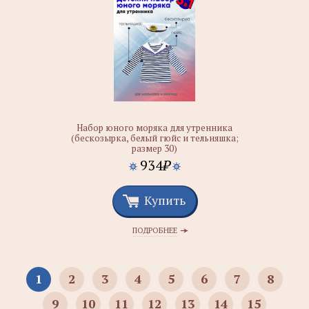
Набор юного моряка для утренника
(бескозырка, белый гюйс и тельняшка;
размер 30)
934
₽
Купить
ПОДРОБНЕЕ
1
2
3
4
5
6
7
8
9
10
11
12
13
14
15