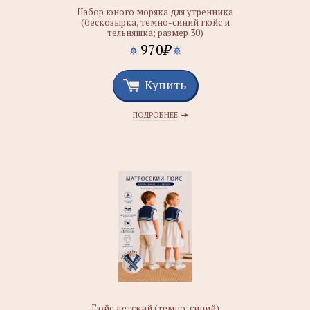
Набор юного моряка для утренника
(бескозырка, темно-синий гюйс и
тельняшка; размер 30)
970
₽
Купить
ПОДРОБНЕЕ
Гюйс детский (темно-синий)