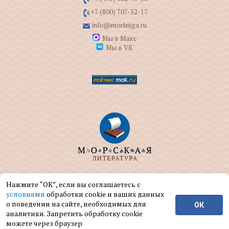
+7 (800) 707-52-17
info@morkniga.ru
Мы в Макс
Мы в VK
ООО "МОРКНИГА" занимается изданием и
Нажмите “ОК”, если вы соглашаетесь с
реализацией книг на морскую тематику.
условиями
обработки cookie и ваших данных
о поведении на сайте, необходимых для
ОК
© ООО "МОРКНИГА", 2004 — 2026 г.
аналитики. Запретить обработку cookie
можете через браузер