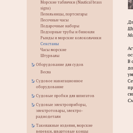
Морские таблички (Nautical brass
signs)
Пепельницы, портсигары
Песочные часы
Дл
Подарочные наборы
Ши
Подзорные трубы и бинокли
Ма
Рынды и морские колокольчики
Секстаны
Ас
Часы морские
ос
Штурвалы
В 
Оборудование для судов
до
Весла
ум
Се
Судовое навигационное
оборудование
пр
сю
Судовые пробки для шпигатов
См
Судовые электроприборы,
электротовары, электро-
радиодетали
Такелажные изделия, морские
веревки, швартовые концы