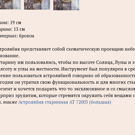
ина
: 19 см
рина
: 13 см
териал
: бронза
тролябия представляет собой схематическую проекцию неб
нование.
старину им пользовались, чтобы по высоте Солнца, Луны и з
лготу и углы на местности. Инструмент был популярен в ср
ение пользоваться астролябией говорило об образованност
годня он утратил свою функциональность и для многих ста
езент и хочется подарить что-то эксклюзивное и со смысло
рприз эрудитам, которые стремятся окружить себя вещами с
. также
Астролябия старинная АТ 72003 (большая)