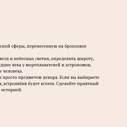
есной сферы, перенесенную на бронзовое
везд и небесных светил, определить широту,
едние века у мореплавателей и астрономов,
и человека.
л просто предметом декора. Если вы выбираете
м, астролябия будет кстати. Сделайте приятный
 историей.