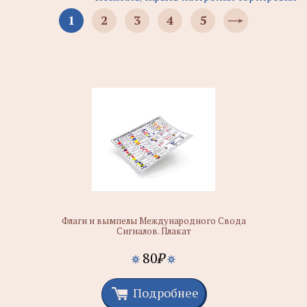
1
2
3
4
5
Флаги и вымпелы Международного Свода
Сигналов. Плакат
80
₽
Подробнее