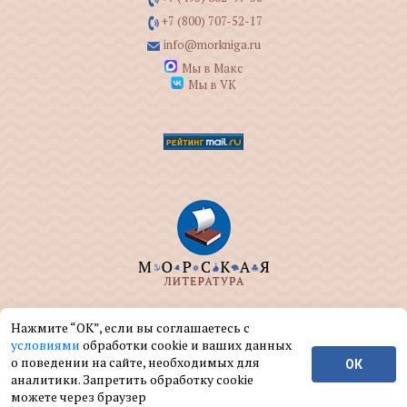
+7 (800) 707-52-17
info@morkniga.ru
Мы в Макс
Мы в VK
ООО "МОРКНИГА" занимается изданием и
Нажмите “ОК”, если вы соглашаетесь с
реализацией книг на морскую тематику.
условиями
обработки cookie и ваших данных
о поведении на сайте, необходимых для
ОК
© ООО "МОРКНИГА", 2004 — 2026 г.
аналитики. Запретить обработку cookie
можете через браузер