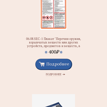
06.08.SEC-1 Плакат "Перечни оружия,
взрывчатых веществ или других
устройств, предметов и веществ, в
отношении которых установлен запрет
400
₽
или ограничение на перемещение в зону
транспортной безопасности или ее часть
Подробнее
ПОДРОБНЕЕ