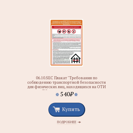
06.10.SEC Плакат "Требования по
соблюдению транспортной безопасности
для физических лиц, находящихся на ОТИ
или ТС, а также юридических лиц,
540
₽
осуществляющих на них какие-либо виды
деятельности"
Купить
ПОДРОБНЕЕ