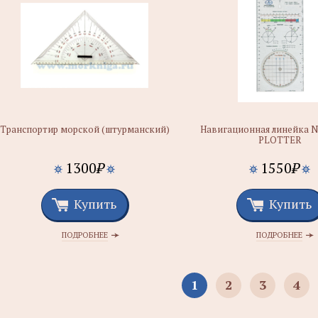
Транспортир морской (штурманский)
Навигационная линейка 
PLOTTER
1300
₽
1550
₽
Купить
Купить
ПОДРОБНЕЕ
ПОДРОБНЕЕ
1
2
3
4