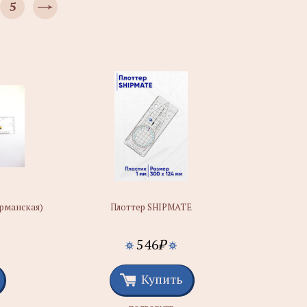
5
урманская)
Плоттер SHIPMATE
546
₽
Купить