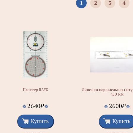
1
2
3
4
Плоттер RAYS
Линейка параллельная (шт
450 мм
2640
₽
2600
₽
Купить
Купить