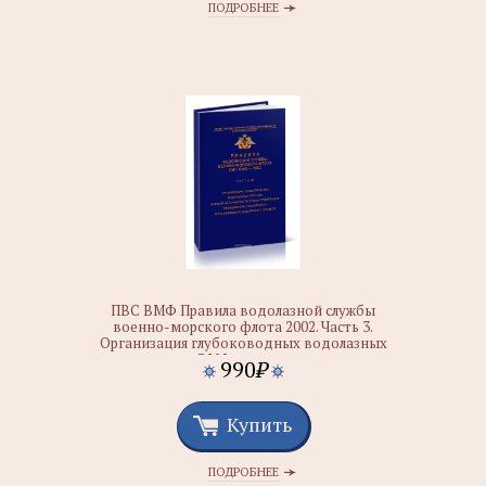
ПОДРОБНЕЕ
ПВС ВМФ Правила водолазной службы
военно-морского флота 2002. Часть 3.
Организация глубоководных водолазных
спусков в ВМФ и их медицинское
990
₽
обеспечение
Купить
ПОДРОБНЕЕ