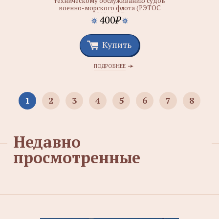
техническому обслуживанию судов
военно-морского флота (РЭТОС
ВМФ-2007)
400
₽
Купить
ПОДРОБНЕЕ
1
2
3
4
5
6
7
8
Недавно
просмотренные