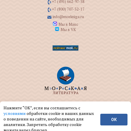
+7 (495) 662-97-58
+7 (800) 707-52-17
info@morkniga.ru
Мы в Макс
Мы в VK
ООО "МОРКНИГА" занимается изданием и
Нажмите “ОК”, если вы соглашаетесь с
реализацией книг на морскую тематику.
условиями
обработки cookie и ваших данных
о поведении на сайте, необходимых для
ОК
© ООО "МОРКНИГА", 2004 — 2026 г.
аналитики. Запретить обработку cookie
можете через браузер