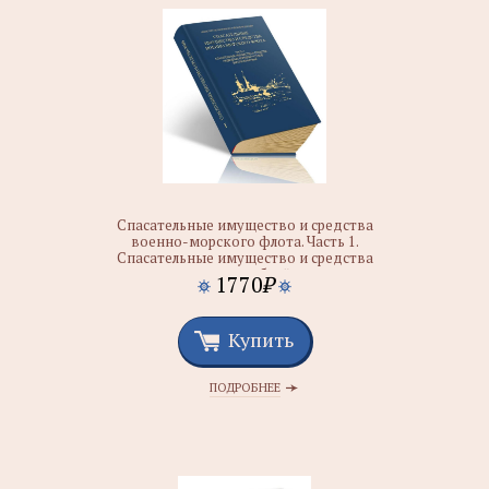
Спасательные имущество и средства
военно-морского флота. Часть 1.
Спасательные имущество и средства
надводных кораблей и судов
1770
₽
обеспечения ВМФ
Купить
ПОДРОБНЕЕ