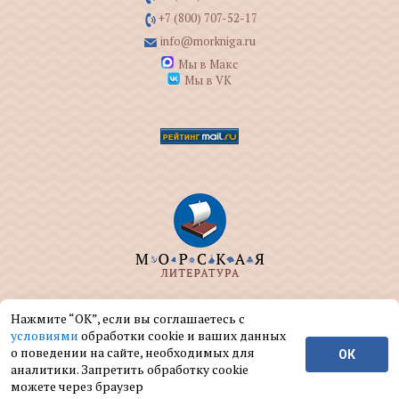
+7 (800) 707-52-17
info@morkniga.ru
Мы в Макс
Мы в VK
ООО "МОРКНИГА" занимается изданием и
Нажмите “ОК”, если вы соглашаетесь с
реализацией книг на морскую тематику.
условиями
обработки cookie и ваших данных
о поведении на сайте, необходимых для
ОК
© ООО "МОРКНИГА", 2004 — 2026 г.
аналитики. Запретить обработку cookie
можете через браузер