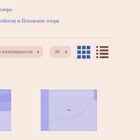
озеро
Пейпси) и Псковское озера
о популярности
20