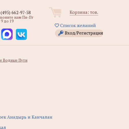
Корзина:
тов.
 (495) 662-97-58
звоните нам Пн-Пт
 9 до 19
Список желаний
Вход/Регистрация
е Водные Пути
рек Анадырь и Канчалан
кал