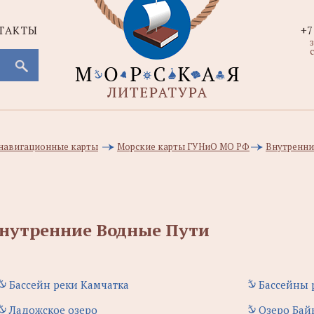
ТАКТЫ
+7
с
навигационные карты
Морские карты ГУНиО МО РФ
Внутренни
нутренние Водные Пути
Бассейн реки Камчатка
Бассейны 
Ладожское озеро
Озеро Бай