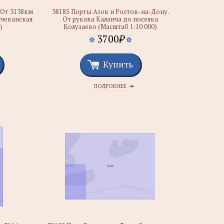
 От 3138км
38185 Порты Азов и Ростов-на-Дону.
ичеванская
От рукава Каланча до поселка
)
Колузаево (Масштаб 1:10 000)
3700
₽
Купить
ПОДРОБНЕЕ