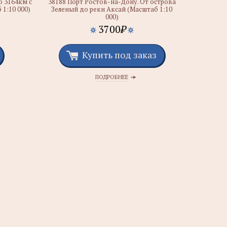
о 3164км с
38188 Порт Ростов-на-Дону. От острова
1:10 000)
Зеленый до реки Аксай (Масштаб 1:10
000)
3700
₽
Купить под заказ
ПОДРОБНЕЕ