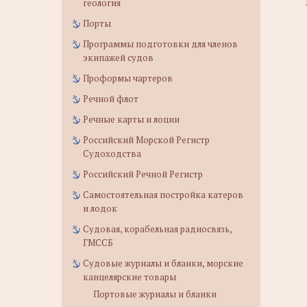
геология
Порты
Программы подготовки для членов
экипажей судов
Проформы чартеров
Речной флот
Речные карты и лоции
Российский Морской Регистр
Судоходства
Российский Речной Регистр
Самостоятельная постройка катеров
и лодок
Судовая, корабельная радиосвязь,
ГМССБ
Судовые журналы и бланки, морские
канцелярские товары
Портовые журналы и бланки