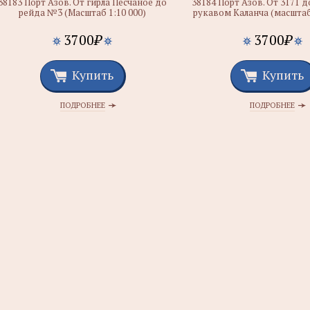
38183 Порт Азов. От гирла Песчаное до
38184 Порт Азов. От 3171 д
рейда №3 (Масштаб 1:10 000)
рукавом Каланча (масштаб 
3700
₽
3700
₽
Купить
Купить
ПОДРОБНЕЕ
ПОДРОБНЕЕ