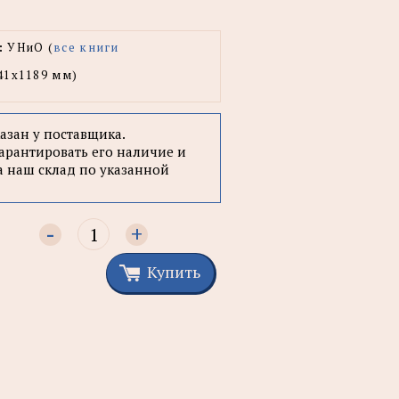
:
УНиО (
все книги
41x1189 мм)
казан у поставщика.
арантировать его наличие и
а наш склад по указанной
-
+
Купить