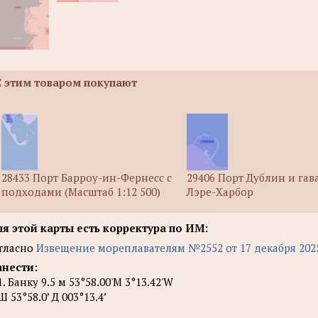
С этим товаром покупают
28433 Порт Барроу-ин-Фернесс с
29406 Порт Дублин и гав
подходами (Масштаб 1:12 500)
Лэре-Харбор
я этой карты есть корректура по ИМ:
гласно
Извещение мореплавателям №2552 от 17 декабря 202
нести:
1. Банку 9.5 м 53°58.00'М 3°13.42'W
Ш 53°58.0’ Д 003°13.4’