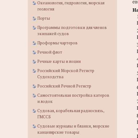
со
Океанология, гидрология, морская
геология
На
Порты
Программы подготовки для членов
экипажей судов
Проформы чартеров
Речной флот
Речные карты и лоции
Российский Морской Регистр
Судоходства
Российский Речной Регистр
Самостоятельная постройка катеров
и лодок
Судовая, корабельная радиосвязь,
ГМССБ
Судовые журналы и бланки, морские
канцелярские товары