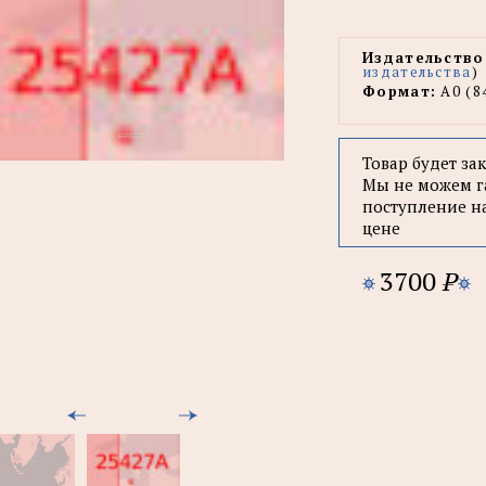
Издательство
издательства
)
Формат:
А0 (8
Товар будет за
Мы не можем г
поступление н
цене
3700
P