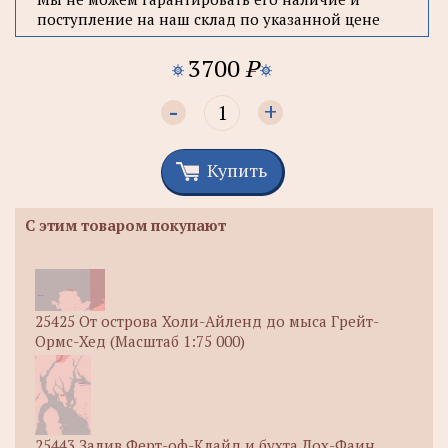
поступление на наш склад по указанной цене
3700
P
-
+
Купить
С этим товаром покупают
25425 От острова Холи-Айленд до мыса Грейт-
Ормс-Хед (Масштаб 1:75 000)
25443 Залив Ферт-оф-Клайд и бухта Лох-Фаин