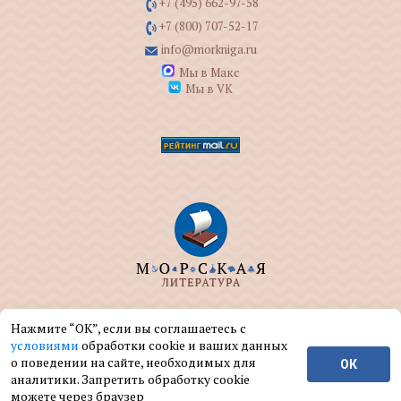
+7 (495) 662-97-58
+7 (800) 707-52-17
info@morkniga.ru
Мы в Макс
Мы в VK
ООО "МОРКНИГА" занимается изданием и
Нажмите “ОК”, если вы соглашаетесь с
реализацией книг на морскую тематику.
условиями
обработки cookie и ваших данных
о поведении на сайте, необходимых для
ОК
© ООО "МОРКНИГА", 2004 — 2026 г.
аналитики. Запретить обработку cookie
можете через браузер