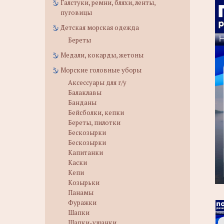
Галстуки, ремни, бляхи, ленты,
пуговицы
Детская морская одежда
Береты
Медали, кокарды, жетоны
Морские головные уборы
Аксессуары для г/у
Балаклавы
Банданы
Бейсболки, кепки
Береты, пилотки
Бескозырки
Бескозырки
Капитанки
Каски
Кепи
Козырьки
Панамы
Фуражки
Шапки
Шапки-ушанки