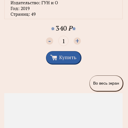
Издательство:
ГУН и О
Год:
2019
Страниц:
49
340
P
-
+
Купить
Во весь экран