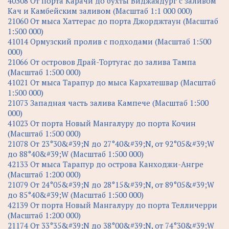
40308 От порта Карачи до бухты Виджаядург с заливом
Кач и Камбейским заливом (Масштаб 1:1 000 000)
21060 От мыса Хаттерас до порта Джорджтаун (Масштаб
1:500 000)
41014 Ормузский пролив с подходами (Масштаб 1:500
000)
21066 От островов Драй-Тортугас до залива Тампа
(Масштаб 1:500 000)
41021 От мыса Тарапур до мыса Кархатешвар (Масштаб
1:500 000)
21073 Западная часть залива Кампече (Масштаб 1:500
000)
41023 От порта Новый Мангалуру до порта Кочин
(Масштаб 1:500 000)
21078 От 23°30&#39;N до 27°40&#39;N, от 92°05&#39;W
до 88°40&#39;W (Масштаб 1:500 000)
42133 От мыса Тарапур до острова Канходжи-Ангре
(Масштаб 1:200 000)
21079 От 24°05&#39;N до 28°15&#39;N, от 89°05&#39;W
до 85°40&#39;W (Масштаб 1:500 000)
42139 От порта Новый Мангалуру до порта Телличерри
(Масштаб 1:200 000)
21174 От 33°35&#39;N до 38°00&#39;N, от 74°30&#39;W