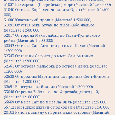
31037 Балеарское (Иберийское) море (Масштаб 1:500 000)
31040 От мыса Корбелен до залива Оран (Масштаб 1:500
000)
31080 Юкатанский пролив (Масштаб 1:500 000)
31091 От устья реки Агуан до мыса Кабо-Фальсо
(Масштаб 1:500 000)
32017 От города Махмудабад до Гасан-Кулийского
рейда (Масштаб 1:200 000)
32342 От мыса Сан-Антонио до мыса Палое (Масштаб
1:200 000)
32343 От гавани Сагунто до мыса Сан-Антонио
(Масштаб 1:200 000)
32361 От острова Мальорка до острова Ивиса (Масштаб
1:200 000)
32628 От пролива Мартиника до пролива Сент-Винсент
(Масштаб 1:200 000)
32691 Венесуэльский залив (Масштаб 1:300 000)
33048 От рейда Бабольсер до Ферехабадского рейда
(Масштаб 1:100 000)
35669 От мыса Кап до мыса Ла-Виль (Масштаб 1:25 000)
35712 Порт Джорджтаун с подходами (Масштаб 1:50 000)
20102 Район к западу от Британских островов (Масштаб