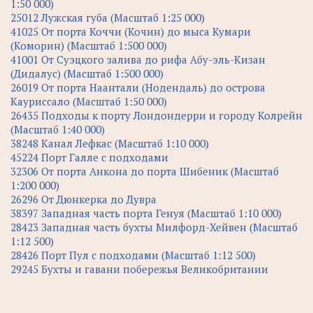
1:50 000)
25012 Лужская губа (Масштаб 1:25 000)
41025 От порта Коччи (Кочин) до мыса Кумари
(Коморин) (Масштаб 1:500 000)
41001 От Суэцкого залива до рифа Абу-эль-Кизан
(Дидалус) (Масштаб 1:500 000)
26019 От порта Наантали (Нодендаль) до острова
Кауриссало (Масштаб 1:50 000)
26435 Подходы к порту Лондондерри и городу Колрейн
(Масштаб 1:40 000)
38248 Канал Лефкас (Масштаб 1:10 000)
45224 Порт Галле с подходами
32306 От порта Анкона до порта Шибеник (Масштаб
1:200 000)
26296 От Дюнкерка до Дувра
38397 Западная часть порта Генуя (Масштаб 1:10 000)
28423 Западная часть бухты Милфорд-Хейвен (Масштаб
1:12 500)
28426 Порт Пул с подходами (Масштаб 1:12 500)
29245 Бухты и гавани побережья Великобритании