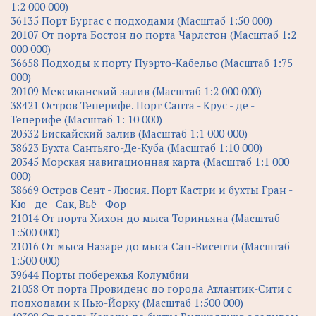
1:2 000 000)
36135 Порт Бургас с подходами (Масштаб 1:50 000)
20107 От порта Бостон до порта Чарлстон (Масштаб 1:2
000 000)
36658 Подходы к порту Пуэрто-Кабельо (Масштаб 1:75
000)
20109 Мексиканский залив (Масштаб 1:2 000 000)
38421 Остров Тенерифе. Порт Санта - Крус - де -
Тенерифе (Масштаб 1: 10 000)
20332 Бискайский залив (Масштаб 1:1 000 000)
38623 Бухта Сантьяго-Де-Куба (Масштаб 1:10 000)
20345 Морская навигационная карта (Масштаб 1:1 000
000)
38669 Остров Сент - Люсия. Порт Кастри и бухты Гран -
Кю - де - Сак, Вьё - Фор
21014 От порта Хихон до мыса Ториньяна (Масштаб
1:500 000)
21016 От мыса Назаре до мыса Сан-Висенти (Масштаб
1:500 000)
39644 Порты побережья Колумбии
21058 От порта Провиденс до города Атлантик-Сити с
подходами к Нью-Йорку (Масштаб 1:500 000)