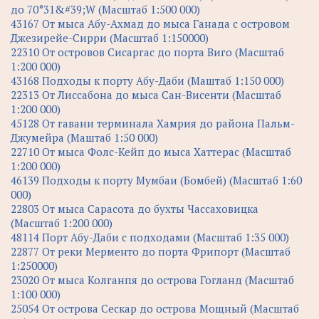
до 70°31&#39;W (Масштаб 1:500 000)
43167 От мыса Абу-Ахмад до мыса Ганада с островом
Джезирейе-Сирри (Масштаб 1:150000)
22310 От островов Сисаргас до порта Виго (Масштаб
1:200 000)
43168 Подходы к порту Абу-Даби (Маштаб 1:150 000)
22313 От Лиссабона до мыса Сан-Висенти (Масштаб
1:200 000)
45128 От гавани терминала Хамрия до района Пальм-
Джумейра (Маштаб 1:50 000)
22710 От мыса Фолс-Кейп до мыса Хаттерас (Масштаб
1:200 000)
46139 Подходы к порту Мумбаи (Бомбей) (Масштаб 1:60
000)
22803 От мыса Сарасота до бухты Чассаховицка
(Масштаб 1:200 000)
48114 Порт Абу-Даби с подходами (Масштаб 1:35 000)
22877 От реки Мерментo до порта Фрипорт (Масштаб
1:250000)
23020 От мыса Колганпя до острова Гогланд (Масштаб
1:100 000)
25054 От острова Сескар до острова Мощный (Масштаб