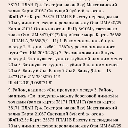
38171-ПЛАН Г) 4. Текст (см. наклейку) Мексиканский
залив Карта 21067 Светящий буй стб, ж, огонь
ЖлПр2.5с Карта 25875-ПЛАН Б Высоту перекидки на
70 м у линии электропередачи между Отм. ИМ 640/25
Карта 21071 Огонь на огонь БлПр5с10М у светящего
знака Отм. ИМ 3477/09(2) Карибское море Карты 36658
—ПЛАН А, 36658(5,9—11) 1. Рекомендованный путь
между 2. Надпись «86°—266°» у рекомендованного
пути Отм. ИМ 2050/22(2) 3. Рекомендованный путь
между 4. Затонувшее судно с глубиной над ним менее
20 м 5. Затонувшее судно с глубиной над ним менее
20 м 6. Банку 6.7 м . Банку 7.7 м 8. Банку 9.4 м — 15
44°21716.2"N 38°30'57.1"Е
Ш 44°20.8’ Д 038°31.8’
9. Район, надпись «См. предупр.» между 3. Район,
надпись «См. предупр.» между береговой линией и
точками (рамка карты 38171-ПЛАН Г) (рамка карты
38171-ПЛАН Г) 4. Текст (см. наклейку) Мексиканский
залив Карта 21067 Светящий буй стб, ж, огонь
ЖлПр2.5с Карта 25875-ПЛАН Б Высоту перекидки на
70 м у линии электропередачи между Отм. ИМ 640/25