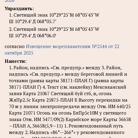
2026
Упразднить:
1. Светящий знак 10°29*25"М 68°05'43"W
Ш 10°29.4’ Д 068°05.7’
2. Светящий знак 10°29*25"М 68°05'43"W
Ш 10°29.4’ Д 068°06.0’
согласно
Извещение мореплавателям №2544 от 22
октября 2025
Нанести:
1. Район, надпись «См. предупр.» между 3. Район,
надпись «См. предупр.» между береговой линией и
точками (рамка карты 38171-ПЛАН Г) (рамка карты
38171-ПЛАН Г) 4. Текст (см. наклейку) Мексиканский
залив Карта 21067 Светящий буй стб, ж, огонь
ЖлПр2.5с Карта 25875-ПЛАН Б Высоту перекидки на
70 м у линии электропередачи между Отм. ИМ 640/25
Карта 21071 Огонь на огонь БлПр5с10М у светящего
знака Отм. ИМ 3477/09(2) Карибское море Карты 36658
—ПЛАН А, 36658(5,9—11) 1. Рекомендованный путь
между 2. Надпись «86°—266°» у рекомендованного