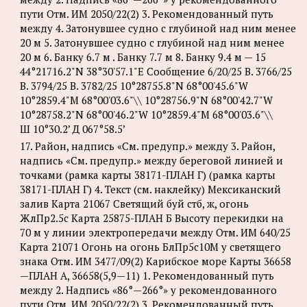
пути Отм. ИМ 2050/22(2) 3. Рекомендованный путь
между 4. Затонувшее судно с глубиной над ним менее
20 м 5. Затонувшее судно с глубиной над ним менее
20 м 6. Банку 6.7 м . Банку 7.7 м 8. Банку 9.4 м — 15
44°21716.2"N 38°30'57.1"Е Сообщение 6/20/25 B. 3766/25
B. 3794/25 В. 3782/25 10°28755.8"N 68°00'45.6"W
10°2859.4"М 68°00'03.6"\\ 10°28756.9"N 68°00'42.7"W
10°28758.2"N 68°00'46.2"W 10°2859.4"М 68°00'03.6"\\
Ш 10°30.2’ Д 067°58.5’
17. Район, надпись «См. предупр.» между 3. Район,
надпись «См. предупр.» между береговой линией и
точками (рамка карты 38171-ПЛАН Г) (рамка карты
38171-ПЛАН Г) 4. Текст (см. наклейку) Мексиканский
залив Карта 21067 Светящий буй стб, ж, огонь
ЖлПр2.5с Карта 25875-ПЛАН Б Высоту перекидки на
70 м у линии электропередачи между Отм. ИМ 640/25
Карта 21071 Огонь на огонь БлПр5с10М у светящего
знака Отм. ИМ 3477/09(2) Карибское море Карты 36658
—ПЛАН А, 36658(5,9—11) 1. Рекомендованный путь
между 2. Надпись «86°—266°» у рекомендованного
пути Отм. ИМ 2050/22(2) 3. Рекомендованный путь