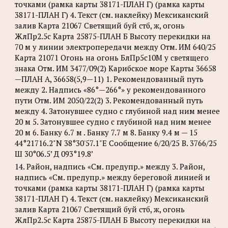
точками (рамка карты 38171-ПЛАН Г) (рамка карты
38171-ПЛАН Г) 4. Текст (см. наклейку) Мексиканский
залив Карта 21067 Светящий буй стб, ж, огонь
ЖлПр2.5с Карта 25875-ПЛАН Б Высоту перекидки на
70 м у линии электропередачи между Отм. ИМ 640/25
Карта 21071 Огонь на огонь БлПр5с10М у светящего
знака Отм. ИМ 3477/09(2) Карибское море Карты 36658
—ПЛАН А, 36658(5,9—11) 1. Рекомендованный путь
между 2. Надпись «86°—266°» у рекомендованного
пути Отм. ИМ 2050/22(2) 3. Рекомендованный путь
между 4. Затонувшее судно с глубиной над ним менее
20 м 5. Затонувшее судно с глубиной над ним менее
20 м 6. Банку 6.7 м . Банку 7.7 м 8. Банку 9.4 м — 15
44°21716.2"N 38°30'57.1"Е Сообщение 6/20/25 B. 3766/25
Ш 30°06.5’ Д 093°19.8’
14. Район, надпись «См. предупр.» между 3. Район,
надпись «См. предупр.» между береговой линией и
точками (рамка карты 38171-ПЛАН Г) (рамка карты
38171-ПЛАН Г) 4. Текст (см. наклейку) Мексиканский
залив Карта 21067 Светящий буй стб, ж, огонь
ЖлПр2.5с Карта 25875-ПЛАН Б Высоту перекидки на