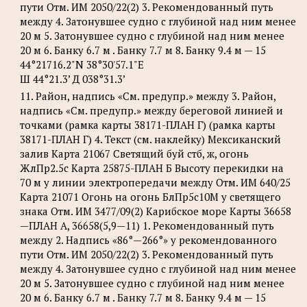
пути Отм. ИМ 2050/22(2) 3. Рекомендованный путь
между 4. Затонувшее судно с глубиной над ним менее
20 м 5. Затонувшее судно с глубиной над ним менее
20 м 6. Банку 6.7 м . Банку 7.7 м 8. Банку 9.4 м — 15
44°21716.2"N 38°30'57.1"Е
Ш 44°21.3’ Д 038°31.3’
11. Район, надпись «См. предупр.» между 3. Район,
надпись «См. предупр.» между береговой линией и
точками (рамка карты 38171-ПЛАН Г) (рамка карты
38171-ПЛАН Г) 4. Текст (см. наклейку) Мексиканский
залив Карта 21067 Светящий буй стб, ж, огонь
ЖлПр2.5с Карта 25875-ПЛАН Б Высоту перекидки на
70 м у линии электропередачи между Отм. ИМ 640/25
Карта 21071 Огонь на огонь БлПр5с10М у светящего
знака Отм. ИМ 3477/09(2) Карибское море Карты 36658
—ПЛАН А, 36658(5,9—11) 1. Рекомендованный путь
между 2. Надпись «86°—266°» у рекомендованного
пути Отм. ИМ 2050/22(2) 3. Рекомендованный путь
между 4. Затонувшее судно с глубиной над ним менее
20 м 5. Затонувшее судно с глубиной над ним менее
20 м 6. Банку 6.7 м . Банку 7.7 м 8. Банку 9.4 м — 15