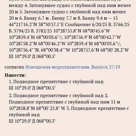
между 4. Затонувшее судно с глубиной над ним менее
20 м 5. Затонувшее судно с глубиной над ним менее
20 м 6. Банку 6.7 м . Банку 7.7 м 8. Банку 9.4 м — 15
44°21716.2"N 38°30'57.1"Е Сообщение 6/20/25 B. 3766/25
B. 3794/25 В. 3782/25 10°28755.8"N 68°00'45.6"W
10°2859.4"М 68°00'03.6"\\ 10°28756.9"N 68°00'42.7"W
10°28758.2"N 68°00'46.2"W 10°2859.4"М 68°00'03.6"\\
10°28756.4""N. 68°00'38.4""W 10°28757.6"N 68°00' 28.2"W
Ш 10°29.0’ Д 068°00.5’
согласно
Извещения мореплавателям. Выпуск 37/19
Нанести:
1. Подводное препятствие с глубиной над
Ш 10°29.0’ Д 068°00.5’
2. Подводное препятствие с глубиной над 2.
Подводное препятствие с глубиной над ним 11 м
10°2858.8"М 68°00' 25.8" W 3. Подводное препятствие с
глубиной над
Ш 10°29.0’ Д 068°00.3’