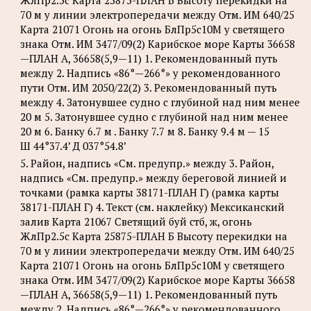
ЖлПр2.5с Карта 25875-ПЛАН Б Высоту перекидки на
70 м у линии электропередачи между Отм. ИМ 640/25
Карта 21071 Огонь на огонь БлПр5с10М у светящего
знака Отм. ИМ 3477/09(2) Карибское море Карты 36658
—ПЛАН А, 36658(5,9—11) 1. Рекомендованный путь
между 2. Надпись «86°—266°» у рекомендованного
пути Отм. ИМ 2050/22(2) 3. Рекомендованный путь
между 4. Затонувшее судно с глубиной над ним менее
20 м 5. Затонувшее судно с глубиной над ним менее
20 м 6. Банку 6.7 м . Банку 7.7 м 8. Банку 9.4 м — 15
Ш 44°37.4’ Д 037°54.8’
5. Район, надпись «См. предупр.» между 3. Район,
надпись «См. предупр.» между береговой линией и
точками (рамка карты 38171-ПЛАН Г) (рамка карты
38171-ПЛАН Г) 4. Текст (см. наклейку) Мексиканский
залив Карта 21067 Светящий буй стб, ж, огонь
ЖлПр2.5с Карта 25875-ПЛАН Б Высоту перекидки на
70 м у линии электропередачи между Отм. ИМ 640/25
Карта 21071 Огонь на огонь БлПр5с10М у светящего
знака Отм. ИМ 3477/09(2) Карибское море Карты 36658
—ПЛАН А, 36658(5,9—11) 1. Рекомендованный путь
между 2. Надпись «86°—266°» у рекомендованного