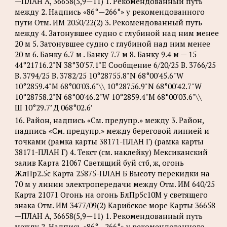
—ПЛАН А, 36658(5,9—11) 1. Рекомендованный путь
между 2. Надпись «86°—266°» у рекомендованного
пути Отм. ИМ 2050/22(2) 3. Рекомендованный путь
между 4. Затонувшее судно с глубиной над ним менее
20 м 5. Затонувшее судно с глубиной над ним менее
20 м 6. Банку 6.7 м . Банку 7.7 м 8. Банку 9.4 м — 15
44°21716.2"N 38°30'57.1"Е Сообщение 6/20/25 B. 3766/25
B. 3794/25 В. 3782/25 10°28755.8"N 68°00'45.6"W
10°2859.4"М 68°00'03.6"\\ 10°28756.9"N 68°00'42.7"W
10°28758.2"N 68°00'46.2"W 10°2859.4"М 68°00'03.6"\\
Ш 10°29.7’ Д 068°02.6’
16. Район, надпись «См. предупр.» между 3. Район,
надпись «См. предупр.» между береговой линией и
точками (рамка карты 38171-ПЛАН Г) (рамка карты
38171-ПЛАН Г) 4. Текст (см. наклейку) Мексиканский
залив Карта 21067 Светящий буй стб, ж, огонь
ЖлПр2.5с Карта 25875-ПЛАН Б Высоту перекидки на
70 м у линии электропередачи между Отм. ИМ 640/25
Карта 21071 Огонь на огонь БлПр5с10М у светящего
знака Отм. ИМ 3477/09(2) Карибское море Карты 36658
—ПЛАН А, 36658(5,9—11) 1. Рекомендованный путь
между 2. Надпись «86°—266°» у рекомендованного