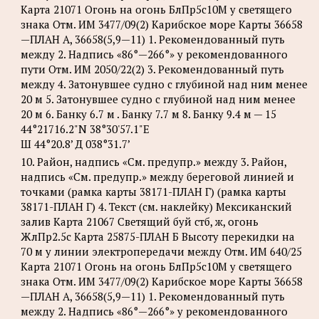
Карта 21071 Огонь на огонь БлПр5с10М у светящего
знака Отм. ИМ 3477/09(2) Карибское море Карты 36658
—ПЛАН А, 36658(5,9—11) 1. Рекомендованный путь
между 2. Надпись «86°—266°» у рекомендованного
пути Отм. ИМ 2050/22(2) 3. Рекомендованный путь
между 4. Затонувшее судно с глубиной над ним менее
20 м 5. Затонувшее судно с глубиной над ним менее
20 м 6. Банку 6.7 м . Банку 7.7 м 8. Банку 9.4 м — 15
44°21716.2"N 38°30'57.1"Е
Ш 44°20.8’ Д 038°31.7’
10. Район, надпись «См. предупр.» между 3. Район,
надпись «См. предупр.» между береговой линией и
точками (рамка карты 38171-ПЛАН Г) (рамка карты
38171-ПЛАН Г) 4. Текст (см. наклейку) Мексиканский
залив Карта 21067 Светящий буй стб, ж, огонь
ЖлПр2.5с Карта 25875-ПЛАН Б Высоту перекидки на
70 м у линии электропередачи между Отм. ИМ 640/25
Карта 21071 Огонь на огонь БлПр5с10М у светящего
знака Отм. ИМ 3477/09(2) Карибское море Карты 36658
—ПЛАН А, 36658(5,9—11) 1. Рекомендованный путь
между 2. Надпись «86°—266°» у рекомендованного