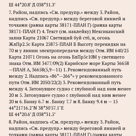
Ш 44°20.8’ Д 038°31.3’
7. Район, надпись «См. предупр.» между 3. Район,
надпись «См. предупр.» между береговой линией и
точками (рамка карты 38171-ПЛАН Г) (рамка карты
38171-ПЛАН Г) 4. Текст (см. наклейку) Мексиканский
залив Карта 21067 Светящий буй стб, ж, огонь
ЖлПр2.5с Карта 25875-ПЛАН Б Высоту перекидки на
70 м у линии электропередачи между Отм. ИМ 640/25
Карта 21071 Огонь на огонь БлПр5с10М у светящего
знака Отм. ИМ 3477/09(2) Карибское море Карты 36658
—ПЛАН А, 36658(5,9—11) 1. Рекомендованный путь
между 2. Надпись «86°—266°» у рекомендованного
пути Отм. ИМ 2050/22(2) 3. Рекомендованный путь
между 4. Затонувшее судно с глубиной над ним менее
20 м 5. Затонувшее судно с глубиной над ним менее
20 м 6. Банку 6.7 м . Банку 7.7 м 8. Банку 9.4 м — 15
44°21716.2"N 38°30'57.1"Е
Ш 44°20.6’ Д 038°31.5’
8. Район, надпись «См. предупр.» между 3. Район,
надпись «См. предупр.» между береговой линией и
точками (рамка карты 38171-ПЛАН Г) (рамка карты