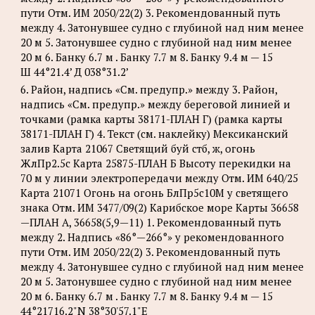
пути Отм. ИМ 2050/22(2) 3. Рекомендованный путь
между 4. Затонувшее судно с глубиной над ним менее
20 м 5. Затонувшее судно с глубиной над ним менее
20 м 6. Банку 6.7 м . Банку 7.7 м 8. Банку 9.4 м — 15
Ш 44°21.4’ Д 038°31.2’
6. Район, надпись «См. предупр.» между 3. Район,
надпись «См. предупр.» между береговой линией и
точками (рамка карты 38171-ПЛАН Г) (рамка карты
38171-ПЛАН Г) 4. Текст (см. наклейку) Мексиканский
залив Карта 21067 Светящий буй стб, ж, огонь
ЖлПр2.5с Карта 25875-ПЛАН Б Высоту перекидки на
70 м у линии электропередачи между Отм. ИМ 640/25
Карта 21071 Огонь на огонь БлПр5с10М у светящего
знака Отм. ИМ 3477/09(2) Карибское море Карты 36658
—ПЛАН А, 36658(5,9—11) 1. Рекомендованный путь
между 2. Надпись «86°—266°» у рекомендованного
пути Отм. ИМ 2050/22(2) 3. Рекомендованный путь
между 4. Затонувшее судно с глубиной над ним менее
20 м 5. Затонувшее судно с глубиной над ним менее
20 м 6. Банку 6.7 м . Банку 7.7 м 8. Банку 9.4 м — 15
44°21716.2"N 38°30'57.1"Е