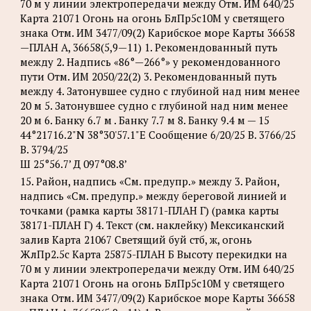
70 м у линии электропередачи между Отм. ИМ 640/25
Карта 21071 Огонь на огонь БлПр5с10М у светящего
знака Отм. ИМ 3477/09(2) Карибское море Карты 36658
—ПЛАН А, 36658(5,9—11) 1. Рекомендованный путь
между 2. Надпись «86°—266°» у рекомендованного
пути Отм. ИМ 2050/22(2) 3. Рекомендованный путь
между 4. Затонувшее судно с глубиной над ним менее
20 м 5. Затонувшее судно с глубиной над ним менее
20 м 6. Банку 6.7 м . Банку 7.7 м 8. Банку 9.4 м — 15
44°21716.2"N 38°30'57.1"Е Сообщение 6/20/25 B. 3766/25
B. 3794/25
Ш 25°56.7’ Д 097°08.8’
15. Район, надпись «См. предупр.» между 3. Район,
надпись «См. предупр.» между береговой линией и
точками (рамка карты 38171-ПЛАН Г) (рамка карты
38171-ПЛАН Г) 4. Текст (см. наклейку) Мексиканский
залив Карта 21067 Светящий буй стб, ж, огонь
ЖлПр2.5с Карта 25875-ПЛАН Б Высоту перекидки на
70 м у линии электропередачи между Отм. ИМ 640/25
Карта 21071 Огонь на огонь БлПр5с10М у светящего
знака Отм. ИМ 3477/09(2) Карибское море Карты 36658