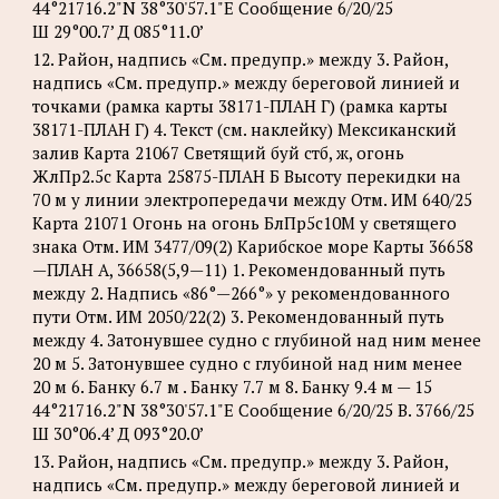
44°21716.2"N 38°30'57.1"Е Сообщение 6/20/25
Ш 29°00.7’ Д 085°11.0’
12. Район, надпись «См. предупр.» между 3. Район,
надпись «См. предупр.» между береговой линией и
точками (рамка карты 38171-ПЛАН Г) (рамка карты
38171-ПЛАН Г) 4. Текст (см. наклейку) Мексиканский
залив Карта 21067 Светящий буй стб, ж, огонь
ЖлПр2.5с Карта 25875-ПЛАН Б Высоту перекидки на
70 м у линии электропередачи между Отм. ИМ 640/25
Карта 21071 Огонь на огонь БлПр5с10М у светящего
знака Отм. ИМ 3477/09(2) Карибское море Карты 36658
—ПЛАН А, 36658(5,9—11) 1. Рекомендованный путь
между 2. Надпись «86°—266°» у рекомендованного
пути Отм. ИМ 2050/22(2) 3. Рекомендованный путь
между 4. Затонувшее судно с глубиной над ним менее
20 м 5. Затонувшее судно с глубиной над ним менее
20 м 6. Банку 6.7 м . Банку 7.7 м 8. Банку 9.4 м — 15
44°21716.2"N 38°30'57.1"Е Сообщение 6/20/25 B. 3766/25
Ш 30°06.4’ Д 093°20.0’
13. Район, надпись «См. предупр.» между 3. Район,
надпись «См. предупр.» между береговой линией и