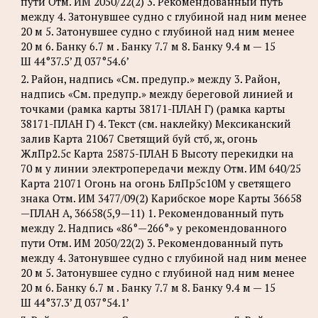
пути Отм. ИМ 2050/22(2) 3. Рекомендованный путь
между 4. Затонувшее судно с глубиной над ним менее
20 м 5. Затонувшее судно с глубиной над ним менее
20 м 6. Банку 6.7 м . Банку 7.7 м 8. Банку 9.4 м — 15
Ш 44°37.5’ Д 037°54.6’
2. Район, надпись «См. предупр.» между 3. Район,
надпись «См. предупр.» между береговой линией и
точками (рамка карты 38171-ПЛАН Г) (рамка карты
38171-ПЛАН Г) 4. Текст (см. наклейку) Мексиканский
залив Карта 21067 Светящий буй стб, ж, огонь
ЖлПр2.5с Карта 25875-ПЛАН Б Высоту перекидки на
70 м у линии электропередачи между Отм. ИМ 640/25
Карта 21071 Огонь на огонь БлПр5с10М у светящего
знака Отм. ИМ 3477/09(2) Карибское море Карты 36658
—ПЛАН А, 36658(5,9—11) 1. Рекомендованный путь
между 2. Надпись «86°—266°» у рекомендованного
пути Отм. ИМ 2050/22(2) 3. Рекомендованный путь
между 4. Затонувшее судно с глубиной над ним менее
20 м 5. Затонувшее судно с глубиной над ним менее
20 м 6. Банку 6.7 м . Банку 7.7 м 8. Банку 9.4 м — 15
Ш 44°37.3’ Д 037°54.1’