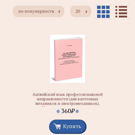
по популярности
20
Английский язык профессиональной
направленности (для вахтенных
механиков и электромехаников).
Методические указания по
360
₽
самостоятельному изучению дисциплины
и организации учебного процесса
Купить