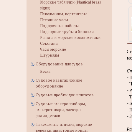
Морские таблички (Nautical brass
signs)
Пепельницы, портсигары
Песочные часы
Подарочные наборы
Подзорные трубы и бинокли
Рынды и морские колокольчики
Секстаны
Часы морские
С
Штурвалы
мо
Оборудование для судов
Ст
Весла
- 
Судовое навигационное
- 
оборудование
- 
Судовые пробки для шпигатов
- 
- 
Судовые электроприборы,
- 
электротовары, электро-
радиодетали
- 
Такелажные изделия, морские
Ра
веревки, швартовые концы