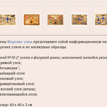
тенд
Морские узлы
представляет собой информационную пан
рских узлов и их наглядные образцы.
енд №10 (7 узлов) в фигурной рамке, исполненной методом резь
Прямой узел;
"Восьмерка";
Рыбацкий огон
Топовый узел;
Брамштоковый узел;
Плоский узел (штык);
Затягивающийся огон.
змер:
60 х 40 х 2 см