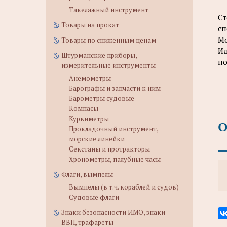
Такелажный инструмент
Ст
Товары на прокат
сп
Мо
Товары по сниженным ценам
Ид
Штурманские приборы,
по
измерительные инструменты
Анемометры
Барографы и запчасти к ним
Барометры судовые
Компасы
Курвиметры
О
Прокладочный инструмент,
морские линейки
Секстаны и протракторы
Хронометры, палубные часы
Флаги, вымпелы
Вымпелы (в т.ч. кораблей и судов)
Судовые флаги
Знаки безопасности ИМО, знаки
ВВП, трафареты