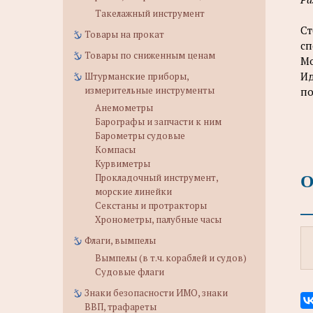
Такелажный инструмент
Ст
Товары на прокат
сп
Товары по сниженным ценам
Мо
Ид
Штурманские приборы,
измерительные инструменты
по
Анемометры
Барографы и запчасти к ним
Барометры судовые
Компасы
Курвиметры
О
Прокладочный инструмент,
морские линейки
Секстаны и протракторы
Хронометры, палубные часы
Флаги, вымпелы
Вымпелы (в т.ч. кораблей и судов)
Судовые флаги
Знаки безопасности ИМО, знаки
ВВП, трафареты