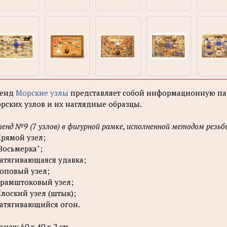
тенд
Морские узлы
представляет собой информационную пан
рских узлов и их наглядные образцы.
енд №9 (7 узлов) в фигурной рамке, исполненной методом резьб
Прямой узел;
"Восьмерка";
Затягивающаяся удавка;
Топовый узел;
Брамштоковый узел;
Плоский узел (штык);
Затягивающийся огон.
змер:
60 х 40 х 2 см