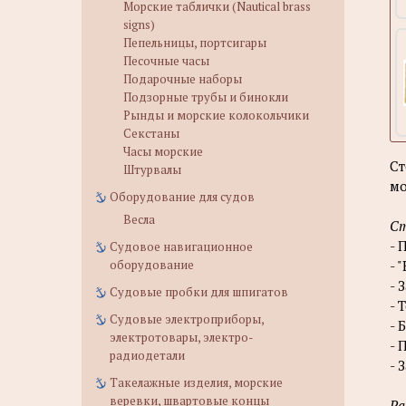
Морские таблички (Nautical brass
signs)
Пепельницы, портсигары
Песочные часы
Подарочные наборы
Подзорные трубы и бинокли
Рынды и морские колокольчики
Секстаны
Часы морские
С
Штурвалы
мо
Оборудование для судов
Весла
Ст
- 
Судовое навигационное
- 
оборудование
- 
Судовые пробки для шпигатов
- 
Судовые электроприборы,
- 
электротовары, электро-
- 
радиодетали
- 
Такелажные изделия, морские
веревки, швартовые концы
Ра