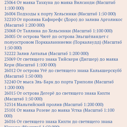
23064 От маяка Тахкуна до маяка Вилсанди (Масштаб
1:100 000)
26004 Подходы к порту Хельсинки (Масштаб 1:50 000)
32210 От пролива Кафирефс (Доро) до залива Арголикос
(Масштаб 1:200 000)
23068 От Таллина до Хельсинки (Масштаб 1:100 000)
26005 От острова Чютё до острова Эльгшёландет с
полуостровом Порккаланниеми (Поркалаудд) (Масштаб
1:50 000)
32222 Залив Анталья (Масштаб 1:200 000)
23069 От светящего знака Тийскери (Дигшер) до маяка
Кери (Масштаб 1:100 000)
26012 От острова Утё до светящего знака Калькшерскубб
(Масштаб 1:50 000)
32240 От мыса Эль-Барк до порта Триполи (Масштаб
1:200 000)
26015 От острова Дегерё до светящего знака Кихти
(Масштаб 1:50 000)
32314 Мальтийский пролив (Масштаб 1:200 000)
23101 От маяка Розеве до маяка Устка (Масштаб 1:100
000)
26016 От светящего знака Кихти до светящего знака