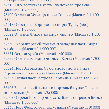
Юскари (Масштаб 1:50 000)
32315 Юго-восточная часть Тунисского пролива
(Масштаб 1:200 000)
23102 От маяка Устка до маяка Гонски (Масштаб 1:100
000)
26017 От острова Корппоо до порта Турку (Або)
(Масштаб 1:50 000)
32322 От мыса Ликоса до мыса Чирчео (Масштаб 1:200
000)
32338 Гибралтарский пролив и западная часть моря
Альборан (Масштаб 1:200 000)
36651 Остров Аруба (Масштаб 1:50 000)
32352 От мыса Альтано до мыса Качча (Масштаб 1:200
000)
38024 Порт Астрахань. От остановочного пункта
Стрелецкое до поселка Ильинка (Масштаб 1:25 000)
32353 Южная часть острова Сардиния (Масштаб 1:200
000)
38106 Березанский лиман и портовый пункт Очаков с
подходами (Масштаб 1:25 000)
32507 От реки Калабар до бухты Бата с островом Биоко
(Масштаб 1:350 000)
38135 Порт Феодосия с подходами (Масштаб 1:10 000)