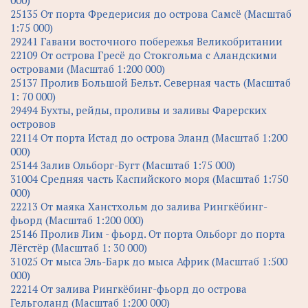
000)
25135 От порта Фредерисия до острова Самсё (Масштаб
1:75 000)
29241 Гавани восточного побережья Великобритании
22109 От острова Гресё до Стокгольма с Аландскими
островами (Масштаб 1:200 000)
25137 Пролив Большой Бельт. Северная часть (Масштаб
1: 70 000)
29494 Бухты, рейды, проливы и заливы Фарерских
островов
22114 От порта Истад до острова Эланд (Масштаб 1:200
000)
25144 Залив Ольборг-Бугт (Масштаб 1:75 000)
31004 Средняя часть Каспийского моря (Масштаб 1:750
000)
22213 От маяка Ханстхольм до залива Рингкёбинг-
фьорд (Масштаб 1:200 000)
25146 Пролив Лим - фьорд. От порта Ольборг до порта
Лёгстёр (Масштаб 1: 30 000)
31025 От мыса Эль-Барк до мыса Африк (Масштаб 1:500
000)
22214 От залива Рингкёбинг-фьорд до острова
Гельголанд (Масштаб 1:200 000)