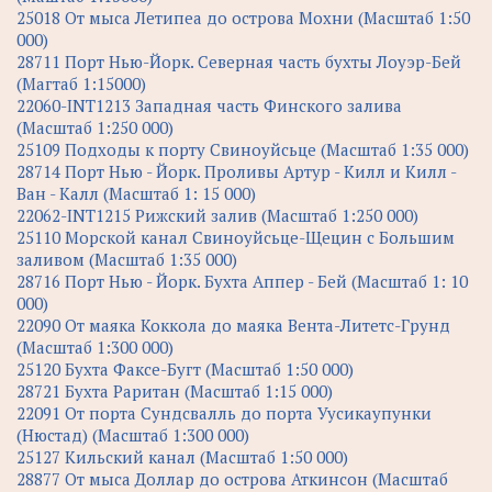
25018 От мыса Летипеа до острова Мохни (Масштаб 1:50
000)
28711 Порт Нью-Йорк. Северная часть бухты Лоуэр-Бей
(Магтаб 1:15000)
22060-INT1213 Западная часть Финского залива
(Масштаб 1:250 000)
25109 Подходы к порту Свиноуйсьце (Масштаб 1:35 000)
28714 Порт Нью - Йорк. Проливы Артур - Килл и Килл -
Ван - Калл (Масштаб 1: 15 000)
22062-INT1215 Рижский залив (Масштаб 1:250 000)
25110 Морской канал Свиноуйсьце-Щецин с Большим
заливом (Масштаб 1:35 000)
28716 Порт Нью - Йорк. Бухта Аппер - Бей (Масштаб 1: 10
000)
22090 От маяка Коккола до маяка Вента-Литетс-Грунд
(Масштаб 1:300 000)
25120 Бухта Факсе-Бугт (Масштаб 1:50 000)
28721 Бухта Раритан (Масштаб 1:15 000)
22091 От порта Сундсвалль до порта Уусикаупунки
(Нюстад) (Масштаб 1:300 000)
25127 Кильский канал (Масштаб 1:50 000)
28877 От мыса Доллар до острова Аткинсон (Масштаб