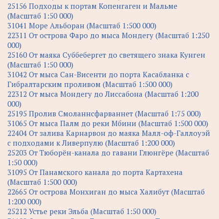
25156 Подходы к портам Копенгаген и Мальме
(Масштаб 1:50 000)
31041 Море Альборан (Масштаб 1:500 000)
22311 От острова Фаро до мыса Мондегу (Масштаб 1:250
000)
25160 От маяка Суббебергет до светящего знака Кунген
(Масштаб 1:50 000)
31042 От мыса Сан-Висенти до порта Касабланка с
Гибралтарским проливом (Масштаб 1:500 000)
22312 От мыса Мондегу до Лиссабона (Масштаб 1:200
000)
25195 Пролив Смоланнсфарваннет (Масштаб 1:75 000)
31065 От мыса Палм до реки Мбини (Масштаб 1:500 000)
22404 От залива Карнарвон до маяка Малл-оф-Галлоуэй
с подходами к Ливерпулю (Масштаб 1:200 000)
25203 От Тюборён-канала до гавани Глюнгёре (Масштаб
1:50 000)
31095 От Панамского канала до порта Картахена
(Масштаб 1:500 000)
22665 От острова Монхиган до мыса Халибут (Масштаб
1:200 000)
25212 Устье реки Эльба (Масштаб 1:50 000)