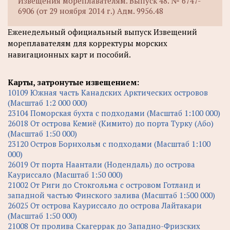
Извещения мореплавателям. Выпуск 48. № 6747-
6906 (от 29 ноября 2014 г.) Адм. 9956.48
Еженедельный официальный выпуск Извещений
мореплавателям для корректуры морских
навигационных карт и пособий.
Карты, затронутые извещением:
10109 Южная часть Канадских Арктических островов
(Масштаб 1:2 000 000)
23104 Поморская бухта с подходами (Масштаб 1:100 000)
26018 От острова Кемиё (Кимито) до порта Турку (Або)
(Масштаб 1:50 000)
23120 Остров Борнхольм с подходами (Масштаб 1:100
000)
26019 От порта Наантали (Нодендаль) до острова
Кауриссало (Масштаб 1:50 000)
21002 От Риги до Стокгольма с островом Готланд и
западной частью Финского залива (Масштаб 1:500 000)
26025 От острова Кауриссало до острова Лайтакари
(Масштаб 1:50 000)
21008 От пролива Скагеррак до Западно-Фризских