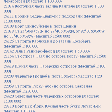
Чёкарсёрен (Масштаб 1:100 000)
21074 Восточная часть залива Кампече (Масштаб 1:500
000)
24111 Пролив Сёдра-Кваркен с подходами (Масштаб
1:100 000)
28108 Порт Свиноуйсьце и порт Щецин
21078 От 23°30&#39;N до 27°40&#39;N, от 92°05&#39;W
до 88°40&#39;W (Масштаб 1:500 000)
24125 От порта Карлсхамн до гавани Косеберга
(Масштаб 1:100 000)
28142 Залив Раннерс-фьорд (Масштаб 1:30 000)
21164 От острова Фаял до острова Корву (Масштаб 1:500
000)
24419 Южная часть Фарерских островов (Масштаб 1:100
000)
28208 Фарватер Гродюб и порт Эсбьерг (Масштаб 1:20
000)
22059 От порта Турку (Або) до острова Сааремаа
(Масштаб 1:250 000)
24420 Северная часть Фарерских островов (Масштаб
1:100 000)
28710 Порт Нью-Йорк. Южная часть бухты Лоуэр-Бей
(Маштаб 1:15000)