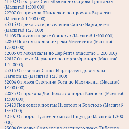
31102 От острова Сент-Люсия до острова Тринидад
(Масштаб 1:500 000)
22707 От прохода Шиннекок до прохода Барнегат
(Масштаб 1:200 000)
25215 От реки Осте до селения Санкт-Маргаретен
(Масштаб 1:25 000)
31103 Подходы к реке Ориноко (Масштаб 1:500 000)
22809 Подходы к дельте реки Миссисипи (Масштаб
1:200 000)
32003 От Махачкалы до Дербента (Масштаб 1:200 000)
22877 От реки Мерментo до порта Фрипорт (Масштаб
1:250000)
25216 От селения Санкт-Маргаретен до острова
Пагензанд (Масштаб 1:25 000)
32004 От мыса Суюткина Коса до Махачкалы (Масштаб
1:200 000)
22885 От прохода Дос-Бокас до порта Кампече (Масштаб
1:300 000)
25420 Подходы к портам Ньюпорт и Бристоль (Масштаб
1:50 000)
32107 От порта Туапсе до мыса Пицунда (Масштаб 1:200
000)
23004 От маяка Соммерс до светящего знака Тийскери