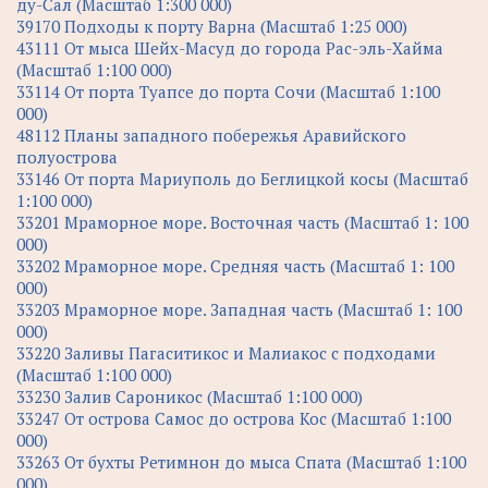
ду-Сал (Масштаб 1:300 000)
39170 Подходы к порту Варна (Масштаб 1:25 000)
43111 От мыса Шейх-Масуд до города Рас-эль-Хайма
(Масштаб 1:100 000)
33114 От порта Туапсе до порта Сочи (Масштаб 1:100
000)
48112 Планы западного побережья Аравийского
полуострова
33146 От порта Мариуполь до Беглицкой косы (Масштаб
1:100 000)
33201 Мраморное море. Восточная часть (Масштаб 1: 100
000)
33202 Мраморное море. Средняя часть (Масштаб 1: 100
000)
33203 Мраморное море. Западная часть (Масштаб 1: 100
000)
33220 Заливы Пагаситикос и Малиакос с подходами
(Масштаб 1:100 000)
33230 Залив Сароникос (Масштаб 1:100 000)
33247 От острова Самос до острова Кос (Масштаб 1:100
000)
33263 От бухты Ретимнон до мыса Спата (Масштаб 1:100
000)