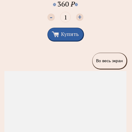
360
P
-
+
Купить
Во весь экран