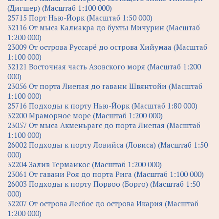
(Дигшер) (Масштаб 1:100 000)
25715 Порт Нью-Йорк (Масштаб 1:50 000)
32116 От мыса Калиакра до бухты Мичурин (Масштаб
1:200 000)
23009 От острова Руссарё до острова Хийумаа (Масштаб
1:100 000)
32121 Восточная часть Азовского моря (Масштаб 1:200
000)
23056 От порта Лиепая до гавани Швянтойи (Масштаб
1:100 000)
25716 Подходы к порту Нью-Йорк (Масштаб 1:80 000)
32200 Мраморное море (Масштаб 1:200 000)
23057 От мыса Акменьрагс до порта Лиепая (Масштаб
1:100 000)
26002 Подходы к порту Ловийса (Ловиса) (Масштаб 1:50
000)
32204 Залив Термаикос (Масштаб 1:200 000)
23061 От гавани Роя до порта Рига (Масштаб 1:100 000)
26003 Подходы к порту Порвоо (Борго) (Масштаб 1:50
000)
32207 От острова Лесбос до острова Икария (Масштаб
1:200 000)