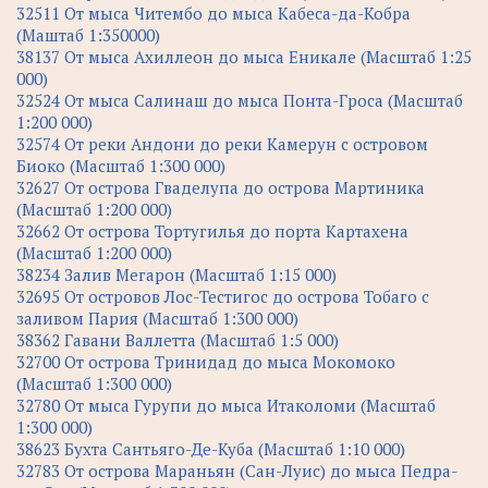
32511 От мыса Читембо до мыса Кабеса-да-Кобра
(Маштаб 1:350000)
38137 От мыса Ахиллеон до мыса Еникале (Масштаб 1:25
000)
32524 От мыса Салинаш до мыса Понта-Гроса (Масштаб
1:200 000)
32574 От реки Андони до реки Камерун с островом
Биоко (Масштаб 1:300 000)
32627 От острова Гваделупа до острова Мартиника
(Масштаб 1:200 000)
32662 От острова Тортугилья до порта Картахена
(Масштаб 1:200 000)
38234 Залив Мегарон (Масштаб 1:15 000)
32695 От островов Лос-Тестигос до острова Тобаго с
заливом Пария (Масштаб 1:300 000)
38362 Гавани Валлетта (Масштаб 1:5 000)
32700 От острова Тринидад до мыса Мокомоко
(Масштаб 1:300 000)
32780 От мыса Гурупи до мыса Итаколоми (Масштаб
1:300 000)
38623 Бухта Сантьяго-Де-Куба (Масштаб 1:10 000)
32783 От острова Мараньян (Сан-Луис) до мыса Педра-