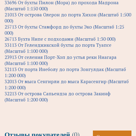
33696 От бухты Пилон (Мора) до прохода Мадрона
(Масштаб 1:150 000)
21013 От острова Олерон до порта Хихон (Масштаб 1:500
000)
25713 От бухты Стамфорд до бухты Эко (Масштаб 1:25
000)
26713 Бухта Нипе с подходами (Масштаб 1:30 000)
33113 От Геленджикской бухты до порта Туапсе
(Масштаб 1:100 000)
23913 От селения Порт-Хоп до устья реки Ниагара
(Масштаб 1:100 000)
32113 От порта Инеболу до порта Зонгулдак (Масштаб
1:200 000)
32013 От мыса Сенгирли до мыса Карасенгир (Масштаб
1:200 000)
32213 От острова Сапьендза до острова Закинф
(Масштаб 1:200 000)
Отзывы покупателей
(0)