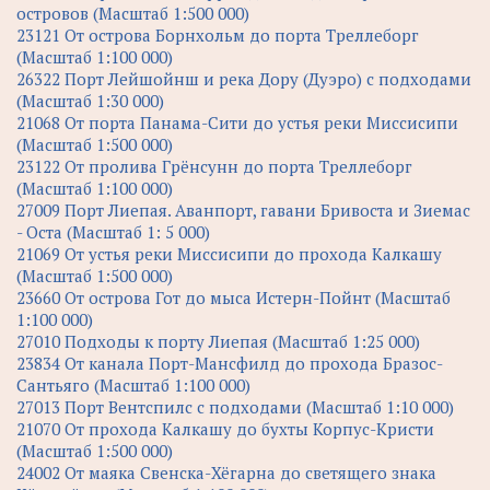
островов (Масштаб 1:500 000)
23121 От острова Борнхольм до порта Треллеборг
(Масштаб 1:100 000)
26322 Порт Лейшойнш и река Дору (Дуэро) с подходами
(Масштаб 1:30 000)
21068 От порта Панама-Сити до устья реки Миссисипи
(Масштаб 1:500 000)
23122 От пролива Грёнсунн до порта Треллеборг
(Масштаб 1:100 000)
27009 Порт Лиепая. Аванпорт, гавани Бривоста и Зиемас
- Оста (Масштаб 1: 5 000)
21069 От устья реки Миссисипи до прохода Калкашу
(Масштаб 1:500 000)
23660 От острова Гот до мыса Истерн-Пойнт (Масштаб
1:100 000)
27010 Подходы к порту Лиепая (Масштаб 1:25 000)
23834 От канала Порт-Мансфилд до прохода Бразос-
Сантьяго (Масштаб 1:100 000)
27013 Порт Вентспилс с подходами (Масштаб 1:10 000)
21070 От прохода Калкашу до бухты Корпус-Кристи
(Масштаб 1:500 000)
24002 От маяка Свенска-Хёгарна до светящего знака