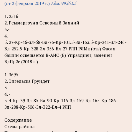
(от 2 февраля 2019 г.)
Адм. 9956.05
1. 2516
2. Реммаргрунд Северный Задний
3.-
4.-
5. 27-Кр-46-Зл-58-Бл-76-Кр-101.5-Зл-163.5-Кр-241-Зл-246-
Бл-252.5-Кр-328-Зл-356-Бл-27 РЛП РЛМк (отв) Фасад
башни освещается В-АИС (В) Упразднен; заменен
БлПр2с (2018 г.)
1. 3695
2. Энгельска Грундет
3. -
4. -
5. 4-Кр-39-Зл-85-Бл-90-Кр-115-Зл-159-Бл-165-Кр-186-
Зл-288-Кр-306-Зл-322-Бл-4 РЛП
Содержание
Схема района