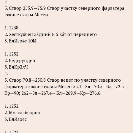
4. -
5. Створ 255.9—75.9 Створ участку северного фарватера
южнее скалы Месен
1. 1238.
2. Хесткуббен Задний В 5 кбт от переднего
3. БлИзо4с 10М
1. 1252
2. Рёдгрунден
3. БлКрЗлЧ
4. -
5. Створ 70.8—250.8 Створ ведет по участку северного
фарватера южнее скалы Месен 55.1—Зл—70.5—Бл—72.5—
Кр—90; 262—Зл—267.4— Бл—269.9—Кр—276.6
1. 1252.
2. Москлаббарна
3. БлИзо4с
1. 1523