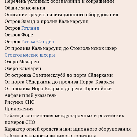
Перечень условных обозначений и сокращений
Общие замечания
Описание средств навигационного оборудования
Остров Эланд и пролив Кальмарсунд
Остров
Готланд
Остров Форе
Остров
Готска-Сандён
От пролива Кальмарсунд до Стокгольмских шхер
Стокгольмские шхеры
Озеро Меларен
Озеро Ельмарен
От островка Симпнесклубб до порта Сёдерхамн
От порта Сёдерхамн до пролива Норра-Кваркен
От пролива Нора-Кваркен до реки Торниойоки
Алфавитный указатель
Рисунки СНО
Приложения
Таблица соответствия международных и российских
номеров СНО
Характер огней средств навигационного оборудования
Таблица дальности видимого горизонта