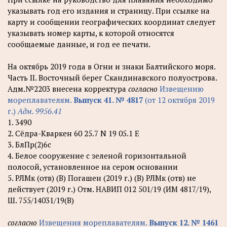
указывать год его издания и страницу. При ссылке на
карту и сообщении географических координат следует
указывать номер карты, к которой относятся
сообщаемые данные, и год ее печати.
На октябрь 2019 года в Огни и знаки Балтийского моря.
Часть II. Восточный берег Скандинавского полуострова.
Адм.№2203 внесена корректура
согласно
Извещению
мореплавателям.
Выпуск 41. № 4817
(от 12 октября 2019
г.)
Адм. 9956.41
1. 3490
2. Сёдра-Кваркен 60 25.7 N 19 05.1 Е
3. БлПр(2)6с
4. Белое сооружение с зеленой горизонтальной
полосой, установленное на сером основании
5. РЛМк (отв) (В) Погашен (2019 г.) (В) РЛМк (отв) не
действует (2019 г.) Отм. НАВИП 012 501/19 (ИМ 4817/19),
Ш. 755/14031/19(В)
согласно
Извещения мореплавателям.
Выпуск 12. № 1461