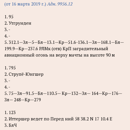
(от 16 марта 2019 г.)
Адм. 9956.12
1. 95
2. Утгрунден
3. -
4. -
5. 312.1—Зл—5—Бл—13.1—Кр—51.6-136.1—Зл—168.1—Бл—
199.9—Кр—237.6 РЛМк (отв) КрП заградительный
авиационный огонь на верху мачты на высоте 90 м
1. 795
2. Струпё-Юнгшер
3. -
4. -
5. 75—Зл—91.5—Бл—110.5— Кр—132—Зл— 164—Кр—176—
Зл— 248—Кр—279
1. 123
2. Иттершер ведет по Перед ний 58 38.2 N 17 10.4 Е
3. БлЧ