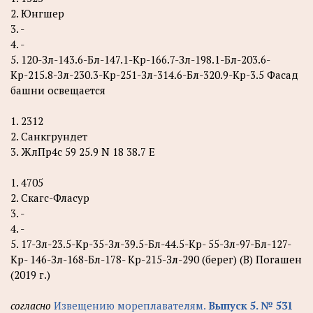
2. Юнгшер
3. -
4. -
5. 120-Зл-143.6-Бл-147.1-Кр-166.7-Зл-198.1-Бл-203.6-
Кр-215.8-Зл-230.3-Кр-251-Зл-314.6-Бл-320.9-Кр-3.5 Фасад
башни освещается
1. 2312
2. Санкгрундет
3. ЖлПр4с 59 25.9 N 18 38.7 Е
1. 4705
2. Скагс-Фласур
3. -
4. -
5. 17-Зл-23.5-Кр-35-Зл-39.5-Бл-44.5-Кр- 55-Зл-97-Бл-127-
Кр- 146-Зл-168-Бл-178- Кр-215-Зл-290 (берег) (В) Погашен
(2019 г.)
согласно
Извещению мореплавателям.
Выпуск 5. № 531