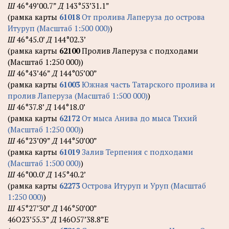
Ш
46°49’00.7”
Д
143°53’31.1”
(рамка карты
61018
От пролива Лаперуза до острова
Итуруп (Масштаб 1:500 000)
)
Ш
46°45.0’
Д
144°02.3’
(рамка карты
62100
Пролив Лаперуза с подходами
(Масштаб 1:250 000))
Ш
46°43’46”
Д
144°05’00”
(рамка карты
61003
Южная часть Татарского пролива и
пролив Лаперуза (Масштаб 1:500 000)
)
Ш
46°37.8’
Д
144°18.0’
(рамка карты
62172
От мыса Анива до мыса Тихий
(Масштаб 1:250 000)
)
Ш
46°23’09”
Д
144°50’00”
(рамка карты
61019
Залив Терпения с подходами
(Масштаб 1:500 000)
)
Ш
46°00.0’
Д
145°40.2’
(рамка карты
62273
Острова Итуруп и Уруп (Масштаб
1:250 000)
)
Ш
45°27’30”
Д
146°50’00”
46О23’55.3”
Д
146О57’38.8”Е