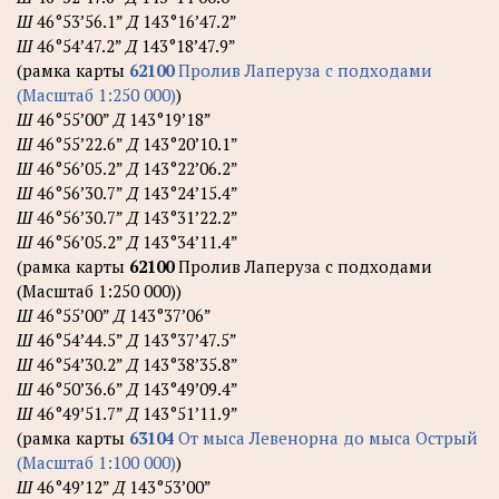
Ш
46°53’56.1”
Д
143°16’47.2”
Ш
46°54’47.2”
Д
143°18’47.9”
(рамка карты
62100
Пролив Лаперуза с подходами
(Масштаб 1:250 000)
)
Ш
46°55’00”
Д
143°19’18”
Ш
46°55’22.6”
Д
143°20’10.1”
Ш
46°56’05.2”
Д
143°22’06.2”
Ш
46°56’30.7”
Д
143°24’15.4”
Ш
46°56’30.7”
Д
143°31’22.2”
Ш
46°56’05.2”
Д
143°34’11.4”
(рамка карты
62100
Пролив Лаперуза с подходами
(Масштаб 1:250 000))
Ш
46°55’00”
Д
143°37’06”
Ш
46°54’44.5”
Д
143°37’47.5”
Ш
46°54’30.2”
Д
143°38’35.8”
Ш
46°50’36.6”
Д
143°49’09.4”
Ш
46°49’51.7”
Д
143°51’11.9”
(рамка карты
63104
От мыса Левенорна до мыса Острый
(Масштаб 1:100 000)
)
Ш
46°49’12”
Д
143°53’00”