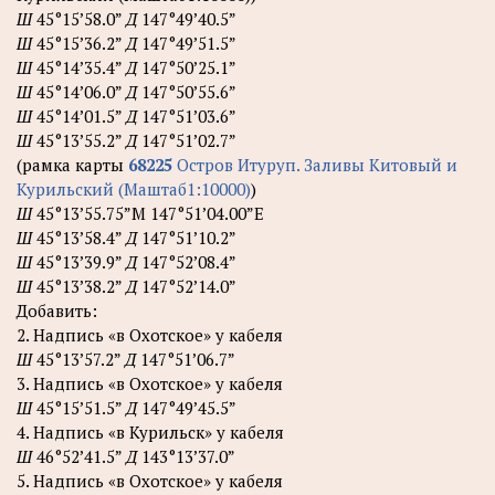
Ш
45°15’58.0”
Д
147°49’40.5”
Ш
45°15’36.2”
Д
147°49’51.5”
Ш
45°14’35.4”
Д
147°50’25.1”
Ш
45°14’06.0”
Д
147°50’55.6”
Ш
45°14’01.5”
Д
147°51’03.6”
Ш
45°13’55.2”
Д
147°51’02.7”
(рамка карты
68225
Остров Итуруп. Заливы Китовый и
Курильский (Маштаб1:10000)
)
Ш
45°13’55.75”М 147°51’04.00”Е
Ш
45°13’58.4”
Д
147°51’10.2”
Ш
45°13’39.9”
Д
147°52’08.4”
Ш
45°13’38.2”
Д
147°52’14.0”
Добавить:
2. Надпись «в Охотское» у кабеля
Ш
45°13’57.2”
Д
147°51’06.7”
3. Надпись «в Охотское» у кабеля
Ш
45°15’51.5”
Д
147°49’45.5”
4. Надпись «в Курильск» у кабеля
Ш
46°52’41.5”
Д
143°13’37.0”
5. Надпись «в Охотское» у кабеля