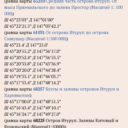
(рамка карты
63210
Средняя часть острова Итуруп. От
мыса Пржевальского до залива Простор (Масштаб 1: 100
000)
)
Ш
45°23’03”
Д
147°01’00”
Ш
45°22’21.5”
Д
147°03’42.1”
(рамка карты
61031
От острова Итуруп до острова
Симушир (Масштаб 1:500 000)
)
Ш
45°21.4’
Д
147°25.0’
Ш
45°20’55.2”
Д
147°36’17.0”
Ш
45°20’52.4”
Д
147°36’53.5”
Ш
45°20’33.8”
Д
147°43’36.9”
Ш
45°20’20.0”
Д
147°44’28.4”
Ш
45°19’33.1”
Д
147°46’03.7”
Ш
45°17’33.4”
Д
147°48’14.2”
(рамка карты
68257
Бухты и заливы островов Итуруп и
Харимкотан
)
Ш
45°17’00.0”
Д
147°48’51.5”
Ш
45°16’43.4”
Д
147°49’10.1”
Ш
45°16’24.7”
Д
147°49’27.0”
(рамка карты
68225
Остров Итуруп. Заливы Китовый и
Курильский (Маштаб1:10000))