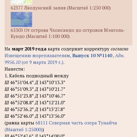
62377 Ляодунский залив (Масштаб 1:250 000)
63303 От острова Чхонсандо до островов Мэнголь-
Кундо (Масштаб 1:100 000)
На
март 2019 года
карта содержит корректуру
согласно
Извещению мореплавателям,
Выпуск 10 №1140
,
Адм.
9956.10
(от 9 марта 2019 г.).
Нанести:
1. Кабель подводный между
Ш
46°51’04.4”
Д
143°10’13.3”
Ш
46°51’09.3”
Д
143°10’21.7”
Ш
46°51’23.8”
Д
143°10’46.7”
Ш
46°52’08.8”
Д
143°12’21.0”
Ш
46°52’36.2”
Д
143°13’27.8”
Ш
46°52’46.0”
Д
143°13’56.0”
(рамка карты
68111 Северная часть озера Тунайча
(Маштаб 1:25000)
)
Ш
46°52’47.6”
Д
143°14’00.0”