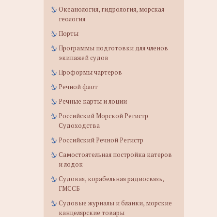
Океанология, гидрология, морская
геология
Порты
Программы подготовки для членов
экипажей судов
Проформы чартеров
Речной флот
Речные карты и лоции
Российский Морской Регистр
Судоходства
Российский Речной Регистр
Самостоятельная постройка катеров
и лодок
Судовая, корабельная радиосвязь,
ГМССБ
Судовые журналы и бланки, морские
канцелярские товары