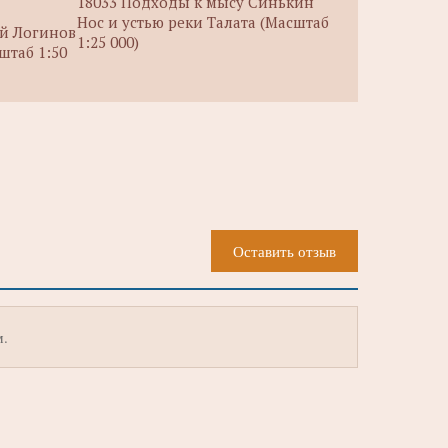
18033 Подходы к мысу Синькин
Нос и устью реки Талата (Масштаб
ой Логинов
1:25 000)
штаб 1:50
Оставить отзыв
м.