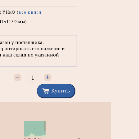
:
УНиО (
все книги
41x1189 мм)
казан у поставщика.
арантировать его наличие и
а наш склад по указанной
-
+
Купить