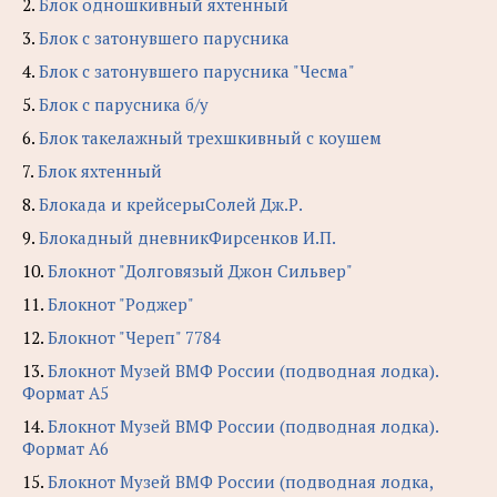
2.
Блок одношкивный яхтенный
3.
Блок с затонувшего парусника
4.
Блок с затонувшего парусника "Чесма"
5.
Блок с парусника б/у
6.
Блок такелажный трехшкивный с коушем
7.
Блок яхтенный
8.
Блокада и крейсерыСолей Дж.Р.
9.
Блокадный дневникФирсенков И.П.
10.
Блокнот "Долговязый Джон Сильвер"
11.
Блокнот "Роджер"
12.
Блокнот "Череп" 7784
13.
Блокнот Музей ВМФ России (подводная лодка).
Формат А5
14.
Блокнот Музей ВМФ России (подводная лодка).
Формат А6
15.
Блокнот Музей ВМФ России (подводная лодка,