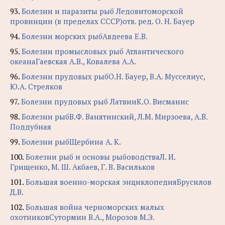
93.
Болезни и паразиты рыб Ледовитоморской
провинции (в пределах СССР)отв. ред. О. Н. Бауер
94.
Болезни морских рыбАвдеева Е.В.
95.
Болезни промысловых рыб Атлантического
океанаГаевская А.В., Ковалева А.А.
96.
Болезни прудовых рыбО.Н. Бауер, В.А. Мусселиус,
Ю.А. Стрелков
97.
Болезни прудовых рыб ЛатвииК.О. Висманис
98.
Болезни рыбВ.Ф. Ванятинский, Л.М. Мирзоева, А.В.
Поддубная
99.
Болезни рыбЩербина А. К.
100.
Болезни рыб и основы рыбоводстваЛ. И.
Грищенко, М. Ш. Акбаев, Г. В. Васильков
101.
Большая военно-морская энциклопедияБрусилов
Д.В.
102.
Большая война черноморских малых
охотниковСутормин В.А., Морозов М.Э.