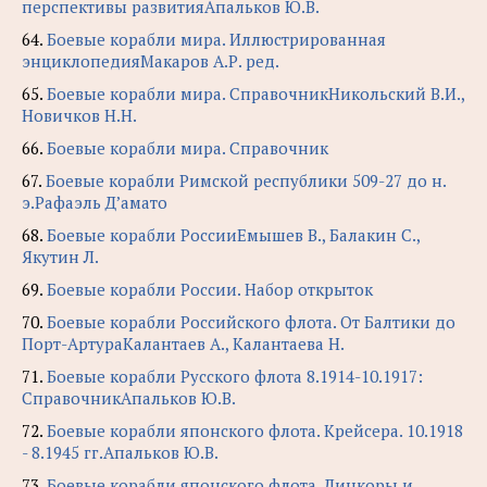
перспективы развитияАпальков Ю.В.
64.
Боевые корабли мира. Иллюстрированная
энциклопедияМакаров А.Р. ред.
65.
Боевые корабли мира. СправочникНикольский В.И.,
Новичков Н.Н.
66.
Боевые корабли мира. Справочник
67.
Боевые корабли Римской республики 509-27 до н.
э.Рафаэль Д’амато
68.
Боевые корабли РоссииЕмышев В., Балакин С.,
Якутин Л.
69.
Боевые корабли России. Набор открыток
70.
Боевые корабли Российского флота. От Балтики до
Порт-АртураКалантаев А., Калантаева Н.
71.
Боевые корабли Русского флота 8.1914-10.1917:
СправочникАпальков Ю.В.
72.
Боевые корабли японского флота. Крейсера. 10.1918
- 8.1945 гг.Апальков Ю.В.
73.
Боевые корабли японского флота. Линкоры и