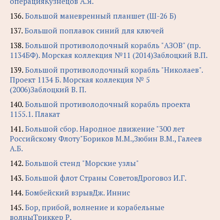
операцияКузнецов А.Я.
136.
Большой маневренный планшет (Ш-26 Б)
137.
Большой поплавок синий для ключей
138.
Большой противолодочный корабль "АЗОВ" (пр.
1134БФ). Морская коллекция №11 (2014)Заблоцкий В.П.
139.
Большой противолодочный корабль "Николаев".
Проект 1134 Б. Морская коллекция № 5
(2006)Заблоцкий В. П.
140.
Большой противолодочный корабль проекта
1155.1. Плакат
141.
Большой сбор. Народное движение "300 лет
Российскому Флоту"Бориков М.М.,Зюбин В.М., Галеев
А.Б.
142.
Большой стенд "Морские узлы"
143.
Большой флот Страны СоветовДроговоз И.Г.
144.
Бомбейский взрывДж. Иннис
145.
Бор, прибой, волнение и корабельные
волныТриккер Р.