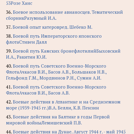
53Розе Ханс
36.
Боевое использование авианосцев. Тематический
сборникРазумный И.А.
37.
Боевой опыт катеровред. Шебеко М.
38.
Боевой путь Императорского японского
флотаСтивен Далл
39.
Боевой путь Камских бронефлотилийБыховский
И.А., Ракитин Ю.И.
40.
Боевой путь Советского Военно-Морского
ФлотаАчкасов В.И., Басов А.В., Большаков Н.В.,
Гельфонд Г.М., Мордвинов Р.Н., Сумин А.И.
41.
Боевой путь Советского Военно-Морского
ФлотаАчкасов В.И., Басов А.В.
42.
Боевые действия в Атлантике и на Средиземном
море (1939-1945 гг.)В.А. Белли, К.В. Пензин
43.
Боевые действия на Балтике в годы Первой
мировой войныЛемишевский П.В.
44.
Боевые действия на Дунае. Август 1944 г. - май 1945