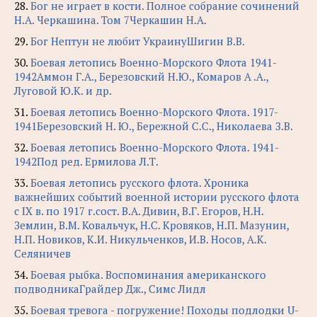
28.
Бог не играет в кости. Полное собрание сочинений
Н.А. Черкашина. Том 7Черкашин Н.А.
29.
Бог Нептун не любит УкраинуШигин В.В.
30.
Боевая летопись Военно-Морского Флота 1941-
1942Аммон Г.А., Березовский Н.Ю., Комаров А .А.,
Луговой Ю.К. и др.
31.
Боевая летопись Военно-Морского Флота. 1917-
1941Березовский Н. Ю., Бережной С.С., Николаева З.В.
32.
Боевая летопись Военно-Морского Флота. 1941-
1942Под ред. Ермилова Л.Т.
33.
Боевая летопись русского флота. Хроника
важнейших событий военной истории русского флота
с IX в. по 1917 г.сост. В.А. Дивин, В.Г. Егоров, Н.Н.
Землин, В.М. Ковальчук, Н.С. Кровяков, Н.П. Мазунин,
Н.П. Новиков, К.И. Никульченков, И.В. Носов, А.К.
Селяничев
34.
Боевая рыбка. Воспоминания американского
подводникаГрайдер Дж., Симс Лидл
35.
Боевая тревога - погружение! Походы подлодки U-