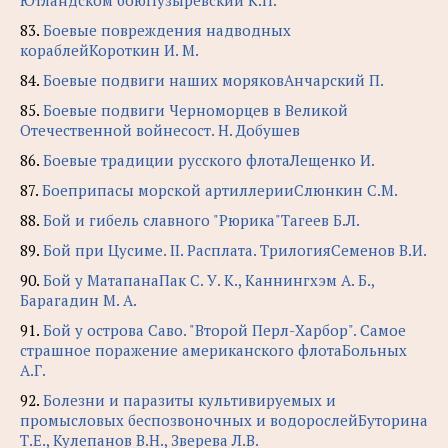
Ютландском боюПузыревский К.П.
83.
Боевые повреждения надводных
кораблейКороткин И. М.
84.
Боевые подвиги наших моряковАнчарский П.
85.
Боевые подвиги Черноморцев в Великой
Отечественной войнесост. Н. Добушев
86.
Боевые традиции русского флотаЛещенко И.
87.
Боеприпасы морской артиллерииСлюнкин С.М.
88.
Бой и гибель славного "Рюрика"Тагеев Б.Л.
89.
Бой при Цусиме. II. Расплата. ТрилогияСеменов В.И.
90.
Бой у МатапанаПак С. У. К., Каннингхэм А. Б.,
Барагадин М. А.
91.
Бой у острова Саво. "Второй Перл-Харбор". Самое
страшное поражение американского флотаБольных
А.Г.
92.
Болезни и паразиты культивируемых и
промысловых беспозвоночных и водорослейБуторина
Т.Е., Кулепанов В.Н., Зверева Л.В.