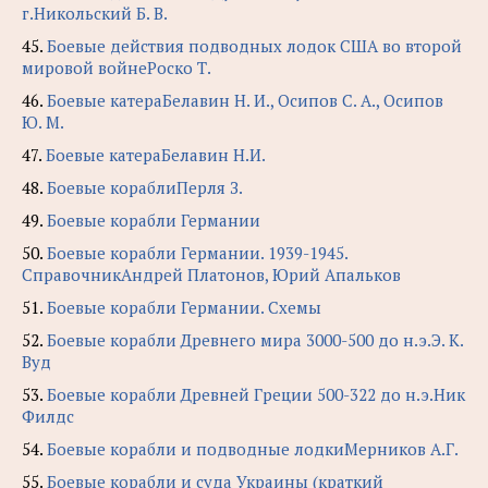
г.Никольский Б. В.
45.
Боевые действия подводных лодок США во второй
мировой войнеРоско Т.
46.
Боевые катераБелавин Н. И., Осипов С. А., Осипов
Ю. М.
47.
Боевые катераБелавин Н.И.
48.
Боевые кораблиПерля З.
49.
Боевые корабли Германии
50.
Боевые корабли Германии. 1939-1945.
СправочникАндрей Платонов, Юрий Апальков
51.
Боевые корабли Германии. Схемы
52.
Боевые корабли Древнего мира 3000-500 до н.э.Э. К.
Вуд
53.
Боевые корабли Древней Греции 500-322 до н.э.Ник
Филдс
54.
Боевые корабли и подводные лодкиМерников А.Г.
55.
Боевые корабли и суда Украины (краткий