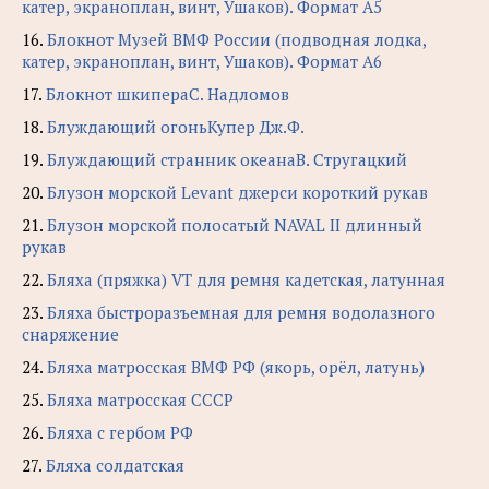
катер, экраноплан, винт, Ушаков). Формат А5
16.
Блокнот Музей ВМФ России (подводная лодка,
катер, экраноплан, винт, Ушаков). Формат А6
17.
Блокнот шкипераС. Надломов
18.
Блуждающий огоньКупер Дж.Ф.
19.
Блуждающий странник океанаВ. Стругацкий
20.
Блузон морской Levant джерси короткий рукав
21.
Блузон морской полосатый NAVAL II длинный
рукав
22.
Бляха (пряжка) VT для ремня кадетская, латунная
23.
Бляха быстроразъемная для ремня водолазного
снаряжение
24.
Бляха матросская ВМФ РФ (якорь, орёл, латунь)
25.
Бляха матросская СССР
26.
Бляха с гербом РФ
27.
Бляха солдатская