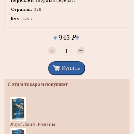
Переплет:
Твердый переплет
Страниц:
320
Вес:
476 г
945
P
-
+
Купить
С этим товаром покупают
Лорд Джим. Романы