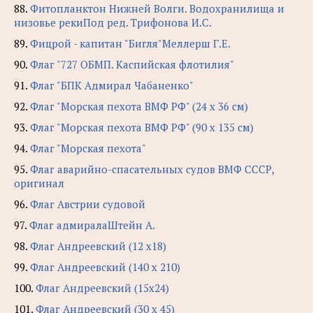
88.
Фитопланктон Нижней Волги. Водохранилища и
низовье рекиПод ред. Трифонова И.С.
89.
Фицрой - капитан "Бигля"Меллерш Г.Е.
90.
Флаг "727 ОБМП. Каспийская флотилия"
91.
Флаг "БПК Адмирал Чабаненко"
92.
Флаг "Морская пехота ВМФ РФ" (24 х 36 см)
93.
Флаг "Морская пехота ВМФ РФ" (90 х 135 см)
94.
Флаг "Морская пехота"
95.
Флаг аварийно-спасательных судов ВМФ СССР,
оригинал
96.
Флаг Австрии судовой
97.
Флаг адмиралаШтейн А.
98.
Флаг Андреевский (12 х18)
99.
Флаг Андреевский (140 х 210)
100.
Флаг Андреевский (15х24)
101.
Флаг Андреевский (30 х 45)