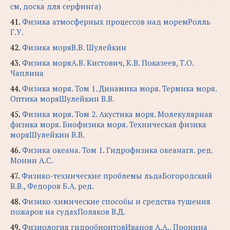
см, доска для серфинга)
41.
Физика атмосферных процессов над моремРолль
Г.У.
42.
Физика моряВ.В. Шулейкин
43.
Физика моряА.В. Кистович, К.В. Показеев, Т.О.
Чаплина
44.
Физика моря. Том 1. Динамика моря. Термика моря.
Оптика моряШулейкин В.В.
45.
Физика моря. Том 2. Акустика моря. Молекулярная
физика моря. Биофизика моря. Техническая физика
моряШулейкин В.В.
46.
Физика океана. Том 1. Гидрофизика океанагл. ред.
Монин А.С.
47.
Физико-технические проблемы льдаБогородский
В.В., Федоров Б.А. ред.
48.
Физико-химические способы и средства тушения
пожаров на судахПоляков В.Д.
49.
Физиология гидробионтовИванов А.А., Пронина