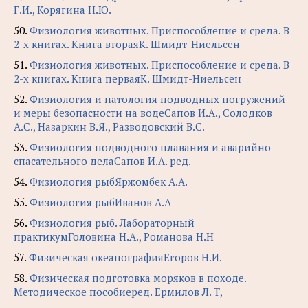
Г.И., Корягина Н.Ю.
50.
Физиология животных. Приспособление и среда. В
2-х книгах. Книга втораяК. Шмидт-Ниельсен
51.
Физиология животных. Приспособление и среда. В
2-х книгах. Книга перваяК. Шмидт-Ниельсен
52.
Физиология и патология подводных погружений
и меры безопасности на водеСапов И.А., Солодков
А.С., Назаркин В.Я., Разводовский В.С.
53.
Физиология подводного плавания и аварийно-
спасательного делаСапов И.А. ред.
54.
Физиология рыбЯржомбек А.А.
55.
Физиология рыбИванов А.А
56.
Физиология рыб. Лабораторный
практикумГоловина Н.А., Романова Н.Н
57.
Физическая океанографияЕгоров Н.И.
58.
Физическая подготовка моряков в походе.
Методическое пособиеред. Ермилов Л. Т,