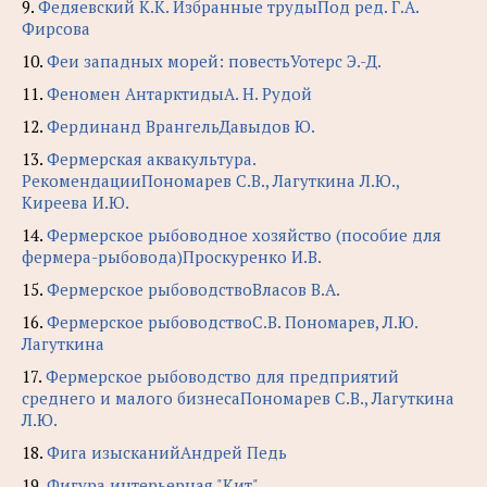
9.
Федяевский К.К. Избранные трудыПод ред. Г.А.
Фирсова
10.
Феи западных морей: повестьУотерс Э.-Д.
11.
Феномен АнтарктидыА. Н. Рудой
12.
Фердинанд ВрангельДавыдов Ю.
13.
Фермерская аквакультура.
РекомендацииПономарев С.В., Лагуткина Л.Ю.,
Киреева И.Ю.
14.
Фермерское рыбоводное хозяйство (пособие для
фермера-рыбовода)Проскуренко И.В.
15.
Фермерское рыбоводствоВласов В.А.
16.
Фермерское рыбоводствоС.В. Пономарев, Л.Ю.
Лагуткина
17.
Фермерское рыбоводство для предприятий
среднего и малого бизнесаПономарев С.В., Лагуткина
Л.Ю.
18.
Фига изысканийАндрей Педь
19.
Фигура интерьерная "Кит"