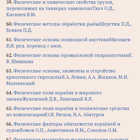
59.
Физические и химические свойства грузов,
перевозимых на танкерах-химовозахТкач О.Д.,
Кисилев В.М.
60.
Физические методы обработки рыбыШерстюк П.Д.,
Беляев П.Д.
61.
Физические основы подводной акустикиМясищев
В,И. ред. перевод с англ.
62.
Физические основы промысловой гидроакустикиЕ.
В. Шишкова
63.
Физические основы, элементы и устройство
криогенного гироскопаЛ.А. Левин, А.А. Жидков, М.И.
Малтинский
64.
Физические поля корабля и мирового
океанаЖуковский Д.В., Линецкий В.Л.
65.
Физические поля корабля и технические средства
их компенсацииЮ.И. Рясков, Н.А. Абатуров
66.
Физические факторы обитаемости кораблей и
судовЛомов О.П., Ахметзянов И.М., Соколов О.М.
67.
Физическое масштабное моделирование судовых