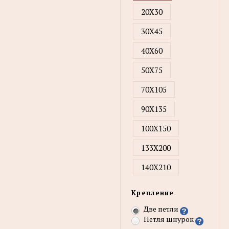
20X30
30X45
40X60
50X75
70X105
90X135
100X150
133X200
140X210
Крепление
Две петли
Петля шнурок