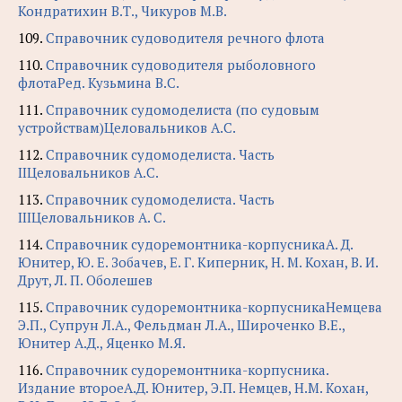
Кондратихин В.Т., Чикуров М.В.
109.
Справочник судоводителя речного флота
110.
Справочник судоводителя рыболовного
флотаРед. Кузьмина В.С.
111.
Справочник судомоделиста (по судовым
устройствам)Целовальников А.С.
112.
Справочник судомоделиста. Часть
IIЦеловальников А.С.
113.
Справочник судомоделиста. Часть
IIIЦеловальников А. С.
114.
Справочник судоремонтника-корпусникаА. Д.
Юнитер, Ю. Е. Зобачев, Е. Г. Киперник, Н. М. Кохан, В. И.
Друт, Л. П. Оболешев
115.
Справочник судоремонтника-корпусникаНемцева
Э.П., Супрун Л.А., Фельдман Л.А., Широченко В.Е.,
Юнитер А.Д., Яценко М.Я.
116.
Справочник судоремонтника-корпусника.
Издание второеА.Д. Юнитер, Э.П. Немцев, Н.М. Кохан,