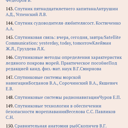
Федеоров В.
143.
Спутник пятнадцатилетнего капитанаАнтрушин
А.Д., Успенский Л.В.
144.
Спутник судоводителя-любителясост. Костюченко
А.А.
145.
Спутниковая связь: вчера, сегодня, завтра/Satellite
Communication: yesterday, today, tomorrowКлейман
Ж.Л., Груздева Л.К.
146.
Спутниковые методы определения характеристик
ледяного покрова морей. Практическое пособиеПод
редакцией канд. физ.-мат. наук В.Г.Смирнова
147.
Спутниковые системы морской
навигацииБогданов В.А., Сорочинский В.А., Якшевич
Е.В.
148.
Спутниковые системы радионавигацииЧуров Е.П.
149.
Спутниковые технологии в обеспечении
безопасности мореплаванияВеселова С.С. Павликов
С.Н.
150.
Сравнительная анатомия рыбСкопичев В.Г.