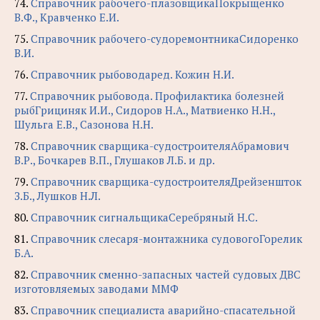
74.
Справочник рабочего-плазовщикаПокрыщенко
В.Ф., Кравченко Е.И.
75.
Справочник рабочего-судоремонтникаСидоренко
В.И.
76.
Справочник рыбоводаред. Кожин Н.И.
77.
Справочник рыбовода. Профилактика болезней
рыбГрициняк И.И., Сидоров Н.А., Матвиенко Н.Н.,
Шульга Е.В., Сазонова Н.Н.
78.
Справочник сварщика-судостроителяАбрамович
В.Р., Бочкарев В.П., Глушаков Л.Б. и др.
79.
Справочник сварщика-судостроителяДрейзеншток
З.Б., Лушков Н.Л.
80.
Справочник сигнальщикаСеребряный Н.С.
81.
Справочник слесаря-монтажника судовогоГорелик
Б.А.
82.
Справочник сменно-запасных частей судовых ДВС
изготовляемых заводами ММФ
83.
Справочник специалиста аварийно-спасательной