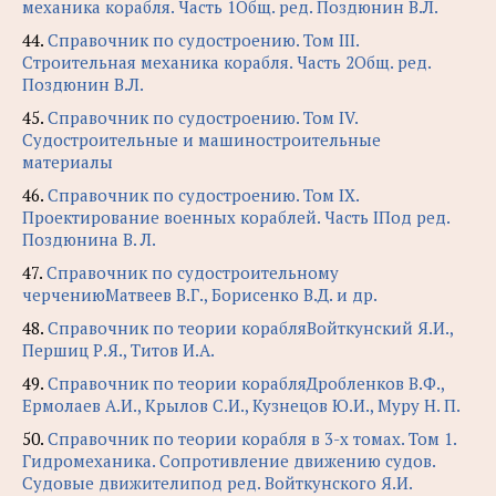
механика корабля. Часть 1Общ. ред. Поздюнин В.Л.
44.
Справочник по судостроению. Том III.
Строительная механика корабля. Часть 2Общ. ред.
Поздюнин В.Л.
45.
Справочник по судостроению. Том IV.
Судостроительные и машиностроительные
материалы
46.
Справочник по судостроению. Том IX.
Проектирование военных кораблей. Часть IПод ред.
Поздюнина В. Л.
47.
Справочник по судостроительному
черчениюМатвеев В.Г., Борисенко В.Д. и др.
48.
Справочник по теории корабляВойткунский Я.И.,
Першиц Р.Я., Титов И.А.
49.
Справочник по теории корабляДробленков В.Ф.,
Ермолаев А.И., Крылов С.И., Кузнецов Ю.И., Муру Н. П.
50.
Справочник по теории корабля в 3-х томах. Том 1.
Гидромеханика. Сопротивление движению судов.
Судовые движителипод ред. Войткунского Я.И.