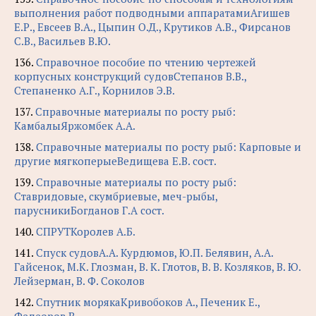
выполнения работ подводными аппаратамиАгишев
Е.Р., Евсеев В.А., Цыпин О.Д., Крутиков А.В., Фирсанов
С.В., Васильев В.Ю.
136.
Справочное пособие по чтению чертежей
корпусных конструкций судовСтепанов В.В.,
Степаненко А.Г., Корнилов Э.В.
137.
Справочные материалы по росту рыб:
КамбалыЯржомбек А.А.
138.
Справочные материалы по росту рыб: Карповые и
другие мягкоперыеВедищева Е.В. сост.
139.
Справочные материалы по росту рыб:
Ставридовые, скумбриевые, меч-рыбы,
парусникиБогданов Г.А сост.
140.
СПРУТКоролев А.Б.
141.
Спуск судовА.А. Курдюмов, Ю.П. Белявин, А.А.
Гайсенок, М.К. Глозман, В. К. Глотов, В. В. Козляков, В. Ю.
Лейзерман, В. Ф. Соколов
142.
Спутник морякаКривобоков А., Печеник Е.,