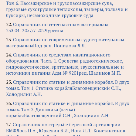
Том 6. Пассажирские и грузопассажирские суда,
грузовые сухогрузные теплоходы, танкеры, толкачи и
буксиры, несамоходные грузовые суда
22.
Справочник по сетеснастным материалам
233.04.-3057/7-202Чурсина
23.
Справочник по современным судостроительным
материаламПод ред. Попилова Л.Я.
24.
Справочник по средствам навигационного
оборудования. Часть 1. Средства радиотехнические,
гидроакустические, зрительные, звукосигнальные и
источники питания Адм.№ 9201ред. Шалимов М.П.
25.
Справочник по статике и динамике корабля. В двух
томах. Том 1. Статика корабляБлаговещенский С.Н.,
Холодилин А.Н.
26.
Справочник по статике и динамике корабля. В двух
томах. Том 2. Динамика (качка)
корабляБлаговещенский С.Н., Холодилин А.Н.
27.
Справочник по стрельбе береговой артиллерии
ВМФЛось П.А., Юркевич Б.И., Нога Л.Л., Константинов