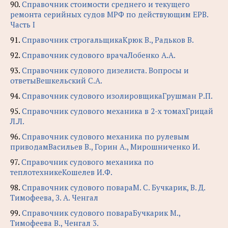
90.
Справочник стоимости среднего и текущего
ремонта серийных судов МРФ по действующим ЕРВ.
Часть I
91.
Справочник строгальщикаКрюк В., Радьков В.
92.
Справочник судового врачаЛобенко А.А.
93.
Справочник судового дизелиста. Вопросы и
ответыВешкельский С.А.
94.
Справочник судового изолировщикаГрушман Р.П.
95.
Справочник судового механика в 2-х томахГрицай
Л.Л.
96.
Справочник судового механика по рулевым
приводамВасильев В., Горин А., Мирошниченко И.
97.
Справочник судового механика по
теплотехникеКошелев И.Ф.
98.
Справочник судового повараМ. С. Бучкарик, В. Д.
Тимофеева, З. А. Ченгал
99.
Справочник судового повараБучкарик М.,
Тимофеева В., Ченгал 3.