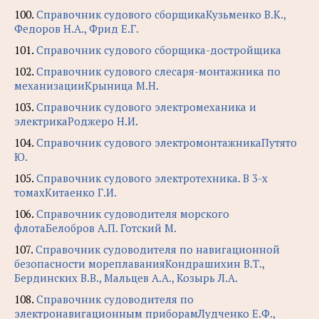
100.
Справочник судового сборщикаКузьменко В.К.,
Федоров Н.А., Фрид Е.Г.
101.
Справочник судового сборщика-достройщика
102.
Справочник судового слесаря-монтажника по
механизацииКрыница М.Н.
103.
Справочник судового электромеханика и
электрикаРоджеро Н.И.
104.
Справочник судового электромонтажникаПутято
Ю.
105.
Справочник судового электротехника. В 3-х
томахКитаенко Г.И.
106.
Справочник судоводителя морского
флотаБелобров А.П. Готский М.
107.
Справочник судоводителя по навигационной
безопасности мореплаванияКондрашихин В.Т.,
Бердинских В.В., Мальцев А.А., Козырь Л.А.
108.
Справочник судоводителя по
электронавигационным приборамЛудченко Е.Ф.,