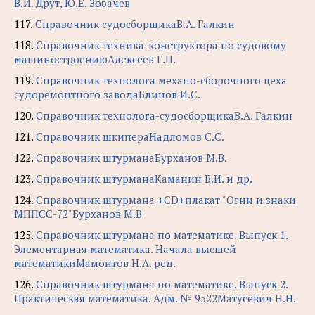
В.И. Друт, Ю.Е. Зобачев
117.
Справочник судосборщикаВ.А. Галкин
118.
Справочник техника-конструктора по судовому
машиностроениюАлексеев Г.П.
119.
Справочник технолога механо-сборочного цеха
судоремонтного заводаБлинов И.С.
120.
Справочник технолога-судосборщикаВ.А. Галкин
121.
Справочник шкипераНадломов С.С.
122.
Справочник штурманаБурханов М.В.
123.
Справочник штурманаКаманин В.И. и др.
124.
Справочник штурмана +CD+плакат "Огни и знаки
МППСС-72"Бурханов М.В
125.
Справочник штурмана по математике. Выпуск 1.
Элементарная математика. Начала высшей
математикиМамонтов Н.А. ред.
126.
Справочник штурмана по математике. Выпуск 2.
Практическая математика. Адм. № 9522Матусевич Н.Н.