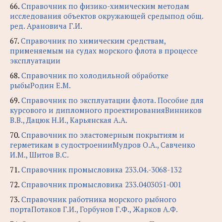
66.
Справочник по физико-химическим методам
исследования объектов окружающей средыпод общ.
ред. Арановича Г.И.
67.
Справочник по химическим средствам,
применяемым на судах морского флота в процессе
эксплуатации
68.
Справочник по холодильной обработке
рыбыРодин Е.М.
69.
Справочник по эксплуатации флота. Пособие для
курсового и дипломного проектированияВинников
В.В., Дацюк Н.И., Карьянская А.А.
70.
Справочник по эластомерным покрытиям и
герметикам в судостроенииМудров О.А., Савченко
И.М., Шитов В.С.
71.
Справочник промысловика 233.04.-3068-132
72.
Справочник промысловика 233.0403051-001
73.
Справочник работника морского рыбного
портаПотаков Г.И., Горбунов Г.Ф., Жарков А.Ф.