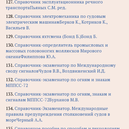
127.
Справочник эксплуатационника речного
транспортаПьяных С.М. ред.
128.
Справочник электромеханика по судовым
электрическим машинамБерков К., Котриков К.,
Васильев В.
129.
Справочник яхтсмена (Бонд Б.)Бонд Б.
130.
Справочник-определитель промысловых и
массовых головоногих моллюсков Мирового
океанаФилиппова Ю.А.
131.
Справочник-экзаменатор по Международному
своду сигналовЧудов В.В., Воздвиженский И.Д.
132.
Справочник-экзаменатор по огням и знакам
МППСС-72
133.
Справочник-экзаменатор по огням, знакам и
сигналам МППСС-72Бурханов М.В.
134.
Справочник-Экзаменатор. Международные
правила предупреждения столкновений судов в
мореЧерный А.А.
135.
Справочное пособие по способам и технологиям