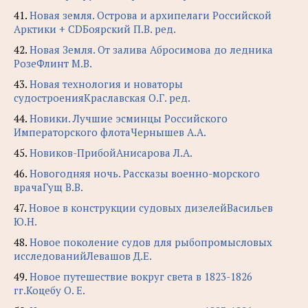
41.
Новая земля. Острова и архипелаги Российской
Арктики + CDБоярский П.В. ред.
42.
Новая Земля. От залива Абросимова до ледника
РозеФлинт М.В.
43.
Новая технология и новаторы
судостроенияКраславская О.Г. ред.
44.
Новики. Лучшие эсминцы Российского
Императорского флотаЧернышев А.А.
45.
Новиков-ПрибойАнисарова Л.А.
46.
Новогодняя ночь. Рассказы военно-морского
врачаГущ В.В.
47.
Новое в конструкции судовых дизелейВасильев
Ю.Н.
48.
Новое поколение судов для рыбопромысловых
исследованийЛевашов Д.Е.
49.
Новое путешествие вокруг света в 1823-1826
гг.Коцебу О. Е.