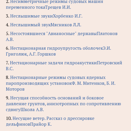
2.
Несимметричные режимы судовых машин
переменного токаТрещев И.И.
3.
Неслышимые звукиХорбенко И.Г.
4.
Неслышимый звукМясников Л.Л.
5.
Несостоявшиеся "Авианосные" державыПлатонов
А.В.
6.
Нестационарная гидроупругость оболочекЭ.И.
Григолюк, А.Г. Горшков
7.
Нестационарные задачи гидроакустикиПетровский
В.С.
8.
Нестационарные режимы судовых ядерных
паропроизводящих установокФ. М. Митенков, Б. И.
Моторов
9.
Несущая способность оснований и боковое
давление грунтов, анизотропных по сопротивлению
сдвигуШкола А.В.
10.
Несущие ветер. Рассказ о дрессировке
дельфиновПрайор К.