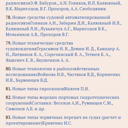
радиосвязиЭ.Ф. Бабуров., А.Н. Голиков, И.Л. Калюжный,
В.К. Маригодов, В.Г. Прохоров, А.А. Слободянюк
78.
Новые средства судовой автоматизированной
радиосвязиГоликов А.Н., Забарин Д.И., Калюжный И.Л.,
Калюжный Л.И., Лукьянчук А.Г., Маригодов В.К.,
Мельников А.В., Прохоров В.Г.
79.
Новые технические средства
судовожденияГерасимов Н. В., Демин И. Д., Каяндер А.
Н., Литвинов Я. А., Сорочинский В. А., Тетюев Б. А.,
Якшевич Е. В., Якушенков А. А.
80.
Новые технологии в рыбохозяйственных
исследованияхВойнова Н.В., Чистяков В.Д., Корниенко
И.В., Барминцев В.Д.
81.
Новые типы гироскоповМалеев П.И.
82.
Новые типы морских портовых гидротехнических
сооруженийСоставил: Веселов А.И., Румянцев С.М.,
Симонов А.Б. и др.
83.
Новые типы червячных передач на судах (расчет и
проектирование)Кривенко И.С.