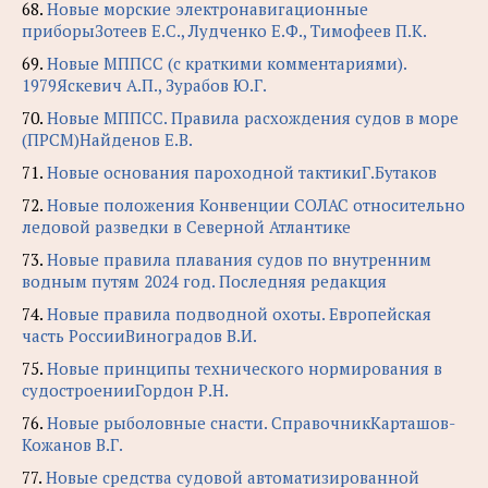
68.
Новые морские электронавигационные
приборыЗотеев Е.С., Лудченко Е.Ф., Тимофеев П.К.
69.
Новые МППСС (с краткими комментариями).
1979Яскевич А.П., Зурабов Ю.Г.
70.
Новые МППСС. Правила расхождения судов в море
(ПРСМ)Найденов Е.В.
71.
Новые основания пароходной тактикиГ.Бутаков
72.
Новые положения Конвенции СОЛАС относительно
ледовой разведки в Северной Атлантике
73.
Новые правила плавания судов по внутренним
водным путям 2024 год. Последняя редакция
74.
Новые правила подводной охоты. Европейская
часть РоссииВиноградов В.И.
75.
Новые принципы технического нормирования в
судостроенииГордон Р.Н.
76.
Новые рыболовные снасти. СправочникКарташов-
Кожанов В.Г.
77.
Новые средства судовой автоматизированной