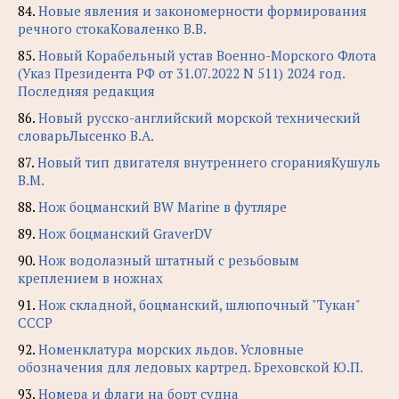
84.
Новые явления и закономерности формирования
речного стокаКоваленко В.В.
85.
Новый Корабельный устав Военно-Морского Флота
(Указ Президента РФ от 31.07.2022 N 511) 2024 год.
Последняя редакция
86.
Новый русско-английский морской технический
словарьЛысенко В.А.
87.
Новый тип двигателя внутреннего сгоранияКушуль
В.М.
88.
Нож боцманский BW Marine в футляре
89.
Нож боцманский GraverDV
90.
Нож водолазный штатный с резьбовым
креплением в ножнах
91.
Нож складной, боцманский, шлюпочный "Тукан"
СССР
92.
Номенклатура морских льдов. Условные
обозначения для ледовых картред. Бреховской Ю.П.
93.
Номера и флаги на борт судна