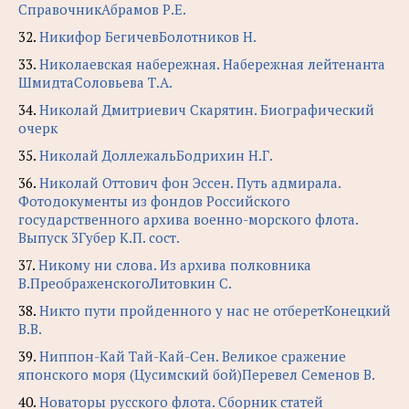
СправочникАбрамов Р.Е.
32.
Никифор БегичевБолотников Н.
33.
Николаевская набережная. Набережная лейтенанта
ШмидтаСоловьева Т.А.
34.
Николай Дмитриевич Скарятин. Биографический
очерк
35.
Николай ДоллежальБодрихин Н.Г.
36.
Николай Оттович фон Эссен. Путь адмирала.
Фотодокументы из фондов Российского
государственного архива военно-морского флота.
Выпуск 3Губер К.П. сост.
37.
Никому ни слова. Из архива полковника
В.ПреображенскогоЛитовкин С.
38.
Никто пути пройденного у нас не отберетКонецкий
В.В.
39.
Ниппон-Кай Тай-Кай-Сен. Великое сражение
японского моря (Цусимский бой)Перевел Семенов В.
40.
Новаторы русского флота. Сборник статей