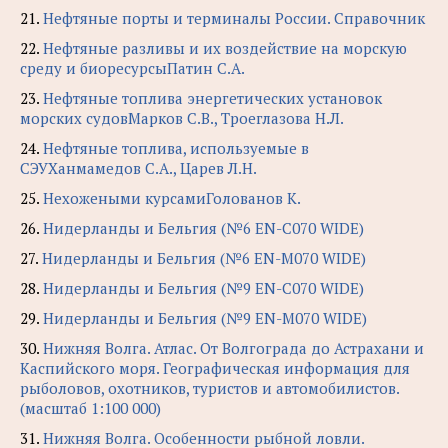
21.
Нефтяные порты и терминалы России. Справочник
22.
Нефтяные разливы и их воздействие на морскую
среду и биоресурсыПатин С.А.
23.
Нефтяные топлива энергетических установок
морских судовМарков С.В., Троеглазова Н.Л.
24.
Нефтяные топлива, используемые в
СЭУХанмамедов С.А., Царев Л.Н.
25.
Нехожеными курсамиГолованов К.
26.
Нидерланды и Бельгия (№6 EN-C070 WIDE)
27.
Нидерланды и Бельгия (№6 EN-M070 WIDE)
28.
Нидерланды и Бельгия (№9 EN-C070 WIDE)
29.
Нидерланды и Бельгия (№9 EN-M070 WIDE)
30.
Нижняя Волга. Атлас. От Волгограда до Астрахани и
Каспийского моря. Географическая информация для
рыболовов, охотников, туристов и автомобилистов.
(масштаб 1:100 000)
31.
Нижняя Волга. Особенности рыбной ловли.