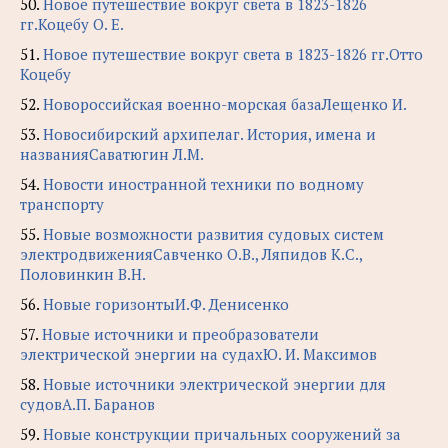
50.
Новое путешествие вокруг света в 1823-1826
гг.Коцебу О. Е.
51.
Новое путешествие вокруг света в 1823-1826 гг.Отто
Коцебу
52.
Новороссийская военно-морская базаЛещенко И.
53.
Новосибирский архипелаг. История, имена и
названияСаватюгин Л.М.
54.
Новости иностранной техники по водному
транспорту
55.
Новые возможности развития судовых систем
электродвиженияСавченко О.В., Ляпидов К.С.,
Половинкин В.Н.
56.
Новые горизонтыИ.Ф. Денисенко
57.
Новые источники и преобразователи
электрической энергии на судахЮ. И. Максимов
58.
Новые источники электрической энергии для
судовА.П. Баранов
59.
Новые конструкции причальных сооружений за