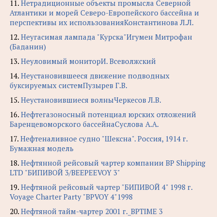
11.
Нетрадиционные объекты промысла Северной
Атлантики и морей Северо-Европейского бассейна и
перспективы их использованияКонстантинова Л.Л.
12.
Неугасимая лампада "Курска"Игумен Митрофан
(Баданин)
13.
Неуловимый мониторИ. Всеволжский
14.
Неустановившееся движение подводных
буксируемых системПузырев Г.В.
15.
Неустановившиеся волныЧеркесов Л.В.
16.
Нефтегазоносный потенциал юрских отложений
Баренцевоморского бассейнаСуслова А.А.
17.
Нефтеналивное судно "Шексна". Россия, 1914 г.
Бумажная модель
18.
Нефтянной рейсовый чартер компании BP Shipping
LTD "БИПИВОЙ 3/BEEPEEVOY 3"
19.
Нефтяной рейсовый чартер "БИПИВОЙ 4" 1998 г.
Voyage Charter Party "BPVOY 4"1998
20.
Нефтяной тайм-чартер 2001 г._BPTIME 3