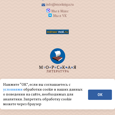
info@morkniga.ru
Мы в Макс
Мы в VK
ООО "МОРКНИГА" занимается изданием и
Нажмите “ОК”, если вы соглашаетесь с
реализацией книг на морскую тематику.
условиями
обработки cookie и ваших данных
о поведении на сайте, необходимых для
ОК
© ООО "МОРКНИГА", 2004 — 2026 г.
аналитики. Запретить обработку cookie
можете через браузер