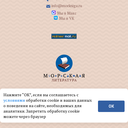
info@morkniga.ru
Мы в Макс
Мы в VK
ООО "МОРКНИГА" занимается изданием и
Нажмите “ОК”, если вы соглашаетесь с
реализацией книг на морскую тематику.
условиями
обработки cookie и ваших данных
о поведении на сайте, необходимых для
ОК
© ООО "МОРКНИГА", 2004 — 2026 г.
аналитики. Запретить обработку cookie
можете через браузер