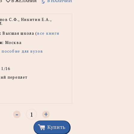
3
В НАЛИЧИИ
В ЖЕЛАНИЯ
ов С.Ф., Никитин Е.А.,
М.
:
Высшая школа (
все книги
я:
Москва
 пособие для вузов
 1/16
ий переплет
-
+
Купить