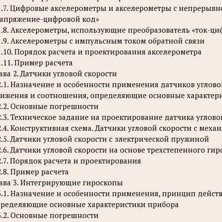
1.7. Цифровые акселерометры и акселерометры с непрерывн
апряжение-цифровой код»
1.8. Акселерометры, использующие преобразователь «ток-ц
1.9. Акселерометры с импульсным током обратной связи
1.10. Порядок расчета и проектирования акселерометра
1.11. Пример расчета
ава 2. Датчики угловой скорости
2.1. Назначение и особенности применения датчиков углово
ижения и соотношения, определяющие основные характер
2.2. Основные погрешности
2.3. Техническое задание на проектирование датчика углово
2.4. Конструктивная схема. Датчики угловой скорости с мех
2.5. Датчики угловой скорости с электрической пружиной
2.6. Датчики угловой скорости на основе трехстепенного ги
2.7. Порядок расчета и проектирования
2.8. Пример расчета
ава 3. Интегрирующие гироскопы
3.1. Назначение и особенности применения, принцип дейст
ределяющие основные характеристики прибора
3.2. Основные погрешности