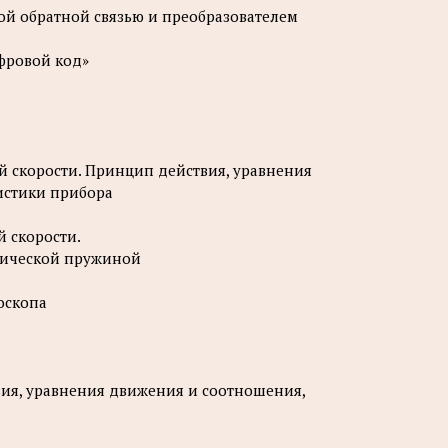
ой обратной связью и преобразователем
ифровой код»
й скорости. Принцип действия, уравнения
истики прибора
й скорости.
анической пружиной
роскопа
вия, уравнения движения и соотношения,