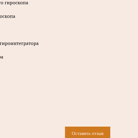
го гироскопа
роскопа
 гироинтегратора
ра
Оставить отзыв