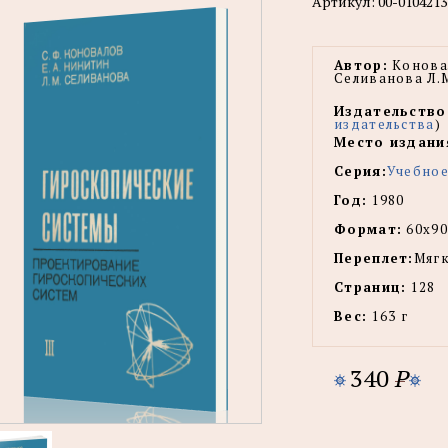
Артикул:
00-0104213
Автор:
Коновал
Селиванова Л.
Издательство
издательства
)
Место издани
Серия:
Учебное
Год:
1980
Формат:
60х90
Переплет:
Мягк
Страниц:
128
Вес:
163 г
340
P