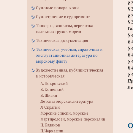
§ 
Судовые повара, коки
§ 
§ 
Судостроение и судоремонт
§ 
Танкеры, газовозы, перевозка
Гл
наливных грузов морем
§ 
Техническая документация
§ 
§ 
Техническая, учебная, справочная и
§ 
эксплуатационная литература по
§ 
морскому флоту
§ 
Художественная, публицистическая
§ 
и историческая
Пр
А. Покровский
Ли
В. Конецкий
В. Шигин
Детская морская литература
Л. Скрягин
Морские списки, морские
мартирологи, морские персоналии
О
Н. Каланов
Н. Черкашин