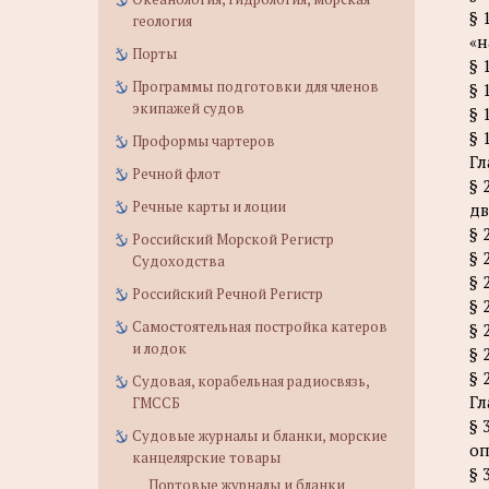
§ 
геология
«н
Порты
§ 
Программы подготовки для членов
§ 
экипажей судов
§ 
§ 
Проформы чартеров
Гл
Речной флот
§ 
Речные карты и лоции
дв
§ 
Российский Морской Регистр
§ 
Судоходства
§ 
Российский Речной Регистр
§ 
Самостоятельная постройка катеров
§ 
и лодок
§ 
§ 
Судовая, корабельная радиосвязь,
Гл
ГМССБ
§ 
Судовые журналы и бланки, морские
оп
канцелярские товары
§ 
Портовые журналы и бланки