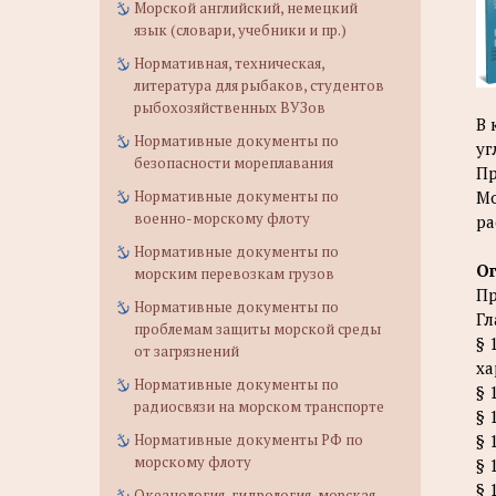
Морской английский, немецкий
язык (словари, учебники и пр.)
Нормативная, техническая,
литература для рыбаков, студентов
рыбохозяйственных ВУЗов
В 
Нормативные документы по
уг
безопасности мореплавания
Пр
Нормативные документы по
Мо
военно-морскому флоту
ра
Нормативные документы по
О
морским перевозкам грузов
Пр
Нормативные документы по
Гл
проблемам защиты морской среды
§ 
от загрязнений
ха
Нормативные документы по
§ 
радиосвязи на морском транспорте
§ 
Нормативные документы РФ по
§ 
морскому флоту
§ 
§ 
Океанология, гидрология, морская