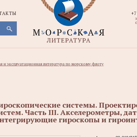
ТАКТЫ
+7
с
ая и эксплуатационная литература по морскому флоту
ироскопические системы. Проектир
истем. Часть III. Акселерометры, да
нтегрирующие гироскопы и гироин