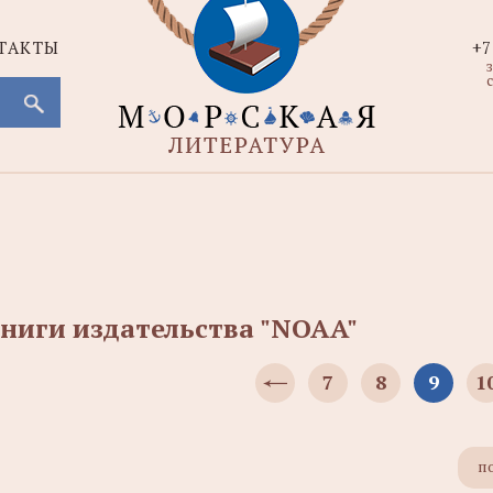
ТАКТЫ
+7
с
ниги издательства "NOAA"
7
8
9
1
п