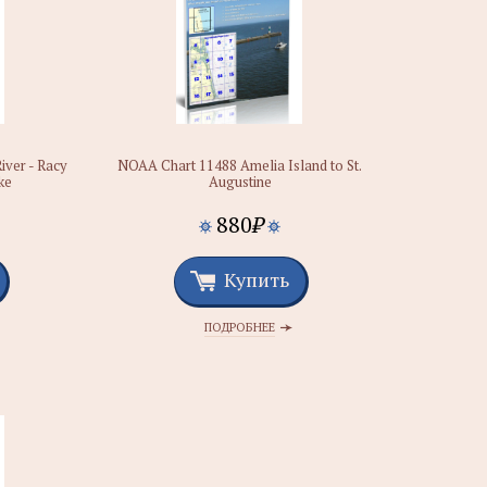
iver - Racy
NOAA Chart 11488 Amelia Island to St.
ke
Augustine
880
₽
Купить
ПОДРОБНЕЕ