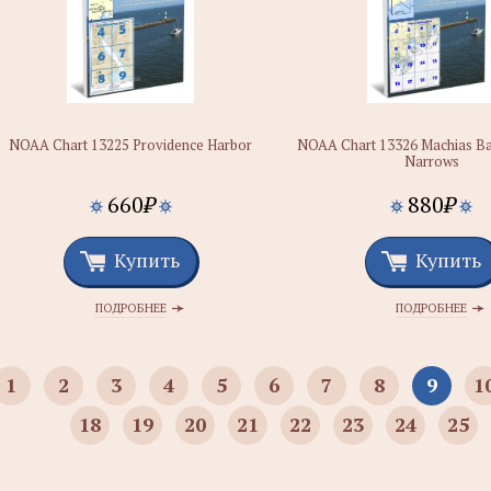
NOAA Chart 13225 Providence Harbor
NOAA Chart 13326 Machias Bay
Narrows
660
₽
880
₽
Купить
Купить
ПОДРОБНЕЕ
ПОДРОБНЕЕ
1
2
3
4
5
6
7
8
9
1
18
19
20
21
22
23
24
25