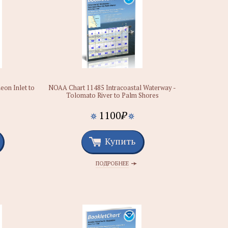
on Inlet to
NOAA Chart 11485 Intracoastal Waterway -
Tolomato River to Palm Shores
1100
₽
Купить
ПОДРОБНЕЕ