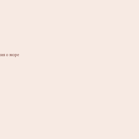
ния о море