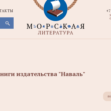
ТАКТЫ
+7
с
ниги издательства "Наваль"
п