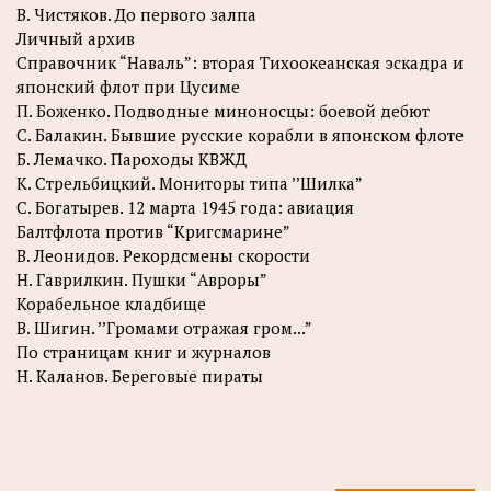
B. Чистяков. До первого залпа
Личный архив
Справочник “Наваль”: вторая Тихоокеанская эскадра и
японский флот при Цусиме
П. Боженко. Подводные миноносцы: боевой дебют
C. Балакин. Бывшие русские корабли в японском флоте
Б. Лемачко. Пароходы КВЖД
К. Стрельбицкий. Мониторы типа ’’Шилка”
С. Богатырев. 12 марта 1945 года: авиация
Балтфлота против “Кригсмарине”
В. Леонидов. Рекордсмены скорости
Н. Гаврилкин. Пушки “Авроры”
Корабельное кладбище
В. Шигин. ’’Громами отражая гром...”
По страницам книг и журналов
Н. Каланов. Береговые пираты