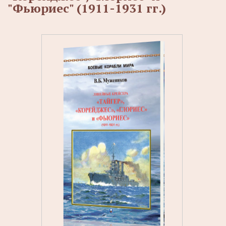
"Фьюриес" (1911-1931 гг.)