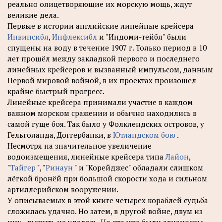
реально олицетворяющие их морскую мощь, ждут
великие дела.
Первые в истории английские линейные крейсера
Инвинсибл
,
Инфлексибл
и "Индоми-тейбл" были
спущены на воду в течение 1907 г. Только период в 10
лет прошёл между закладкой первого и последнего
линейных крейсеров и вызванный импульсом, данным
Первой мировой войной, в их проектах произошел
крайне быстрый прогресс.
Линейные крейсера принимали участие в каждом
важном морском сражении и обычно находились в
самой гуще боя. Так было у Фолклендских островов, у
Гельголанда, Доггербанки, в
Ютландском бою
.
Несмотря на значительное увеличение
водоизмещения, линейные крейсера типа
Лайон
,
"
Тайгер
", "
Ринаун
" и "Корейджес" обладали слишком
лёгкой бронёй при большой скорости хода и сильном
артиллерийском вооружении.
У описываемых в этой книге четырех кораблей судьба
сложилась удачно. Но затем, в другой войне, двум из