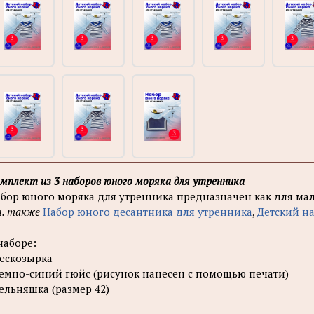
мплект из 3 наборов юного моряка для утренника
бор юного моряка для утренника предназначен как для маль
. также
Набор юного десантника для утренника
,
Детский н
наборе:
бескозырка
темно-синий гюйс (рисунок нанесен с помощью печати)
тельняшка (размер 42)