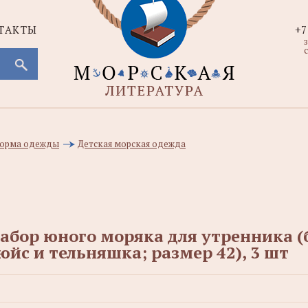
ТАКТЫ
+7
с
 форма одежды
Детская морская одежда
абор юного моряка для утренника (
юйс и тельняшка; размер 42), 3 шт