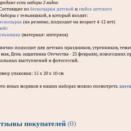
продаже есть наборы 2 видов:
 Состоящие из
бескозырки детской
и
гюйса детского
 Наборы с тельняшкой, в который входят:
ескозырка
(на резинке, подходит на возраст 4-12 лет)
юйс
тельняшка
(материал: интерлок)
лично подходит для детских праздников, утренников, тем
9 мая, День защитника Отечества - 23 февраля), новогодних 
ольных выступлений и фотосессий.
змер упаковки: 15 х 20 х 10 см
то юных моряков в наших наборах можно посмотреть
здес
тзывы покупателей
(0)