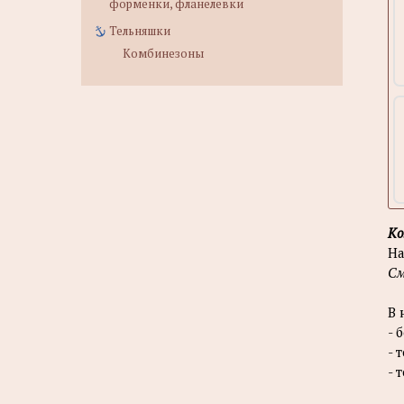
форменки, фланелевки
Тельняшки
Комбинезоны
Ко
На
См
В 
- 
- 
- 