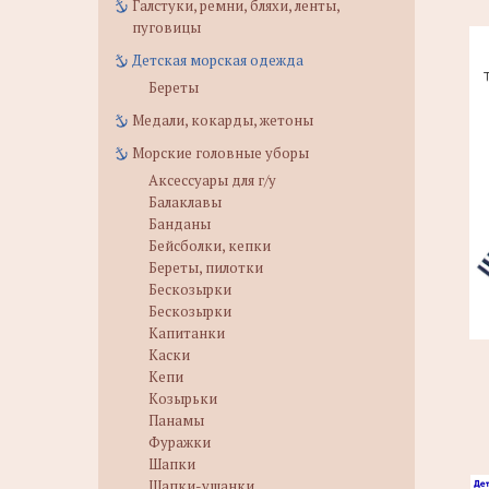
Галстуки, ремни, бляхи, ленты,
пуговицы
Детская морская одежда
Береты
Медали, кокарды, жетоны
Морские головные уборы
Аксессуары для г/у
Балаклавы
Банданы
Бейсболки, кепки
Береты, пилотки
Бескозырки
Бескозырки
Капитанки
Каски
Кепи
Козырьки
Панамы
Фуражки
Шапки
Шапки-ушанки