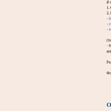
В 
1.
2.
-
б
-
г
-
От
- 
шк
Ра
Фо
О