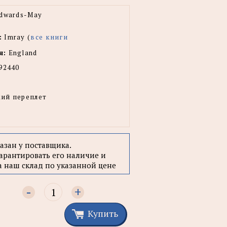
dwards-May
:
Imray (
все книги
я:
England
92440
ий переплет
казан у поставщика.
арантировать его наличие и
а наш склад по указанной цене
-
+
Купить