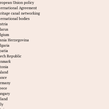
ropean Union policy
ternational Agreement
ritage canal networking
ternational bodies
stria
larus
lgium
snia Herzegovina
lgaria
oatia
ech Republic
nmark
tonia
nland
ance
rmany
eece
ngary
eland
aly