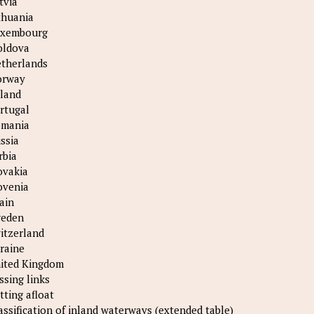
tvia
thuania
xembourg
ldova
therlands
rway
land
rtugal
mania
ssia
rbia
ovakia
ovenia
ain
eden
itzerland
raine
ited Kingdom
ssing links
tting afloat
assification of inland waterways (extended table)