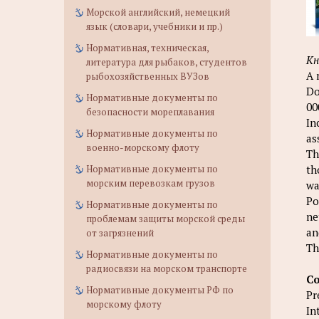
Морской английский, немецкий
язык (словари, учебники и пр.)
Нормативная, техническая,
Кн
литература для рыбаков, студентов
A 
рыбохозяйственных ВУЗов
Do
Нормативные документы по
00
безопасности мореплавания
In
Нормативные документы по
as
военно-морскому флоту
Th
Нормативные документы по
th
морским перевозкам грузов
wa
Po
Нормативные документы по
ne
проблемам защиты морской среды
an
от загрязнений
Th
Нормативные документы по
радиосвязи на морском транспорте
Co
Нормативные документы РФ по
Pr
морскому флоту
In