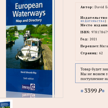
Автор:
David E
Издательство
издательства
)
Место издани
ISBN:
97817867
Год:
2021
Переплет:
Мягк
Страниц:
62
Товар будет за
Мы не можем г
поступление н
3399
P