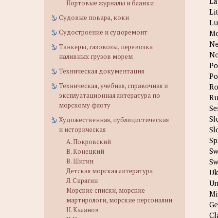
La
Портовые журналы и бланки
Li
Судовые повара, коки
Lu
Судостроение и судоремонт
Mo
Ne
Танкеры, газовозы, перевозка
No
наливных грузов морем
Po
Техническая документация
Po
Техническая, учебная, справочная и
Ro
эксплуатационная литература по
Ru
морскому флоту
Se
Sl
Художественная, публицистическая
Sl
и историческая
Sp
А. Покровский
Sw
В. Конецкий
В. Шигин
Sw
Детская морская литература
Uk
Л. Скрягин
Un
Морские списки, морские
Mi
мартирологи, морские персоналии
Ge
Н. Каланов
Cl