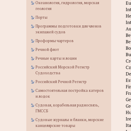
Океанология, гидрология, морская
Eu
геология
In
He
Порты
In
Программы подготовки для членов
Au
экипажей судов
Be
Проформы чартеров
Be
Bo
Речной флот
Bu
Речные карты и лоции
Cr
Российский Морской Регистр
Cz
Судоходства
De
Es
Российский Речной Регистр
Fi
Самостоятельная постройка катеров
Fr
и лодок
Ge
Судовая, корабельная радиосвязь,
Gr
ГМССБ
Hu
Ir
Судовые журналы и бланки, морские
It
канцелярские товары