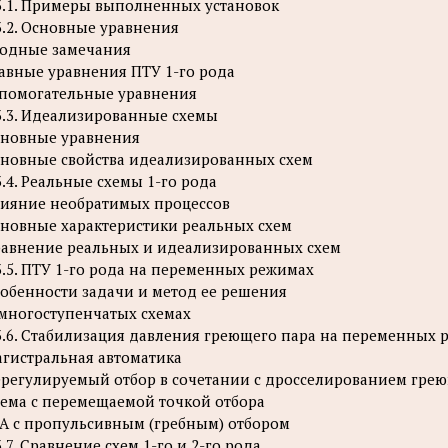
3.1. Примеры выполненных установок
3.2. Основные уравнения
одные замечания
авные уравнения ПТУ 1-го рода
помогательные уравнения
3.3. Идеализированные схемы
новные уравнения
новные свойства идеализированных схем
3.4. Реальные схемы 1-го рода
ияние необратимых процессов
новные характеристики реальных схем
авнение реальных и идеализированных схем
3.5. ПТУ 1-го рода на переменных режимах
обенности задачи и метод ее решения
многоступенчатых схемах
3.6. Стабилизация давления греющего пара на переменных 
гистральная автоматика
регулируемый отбор в сочетании с дросселированием гре
ема с перемещаемой точкой отбора
А с пропульсивным (гребным) отбором
3.7. Сравнение схем 1-го и 2-го рода