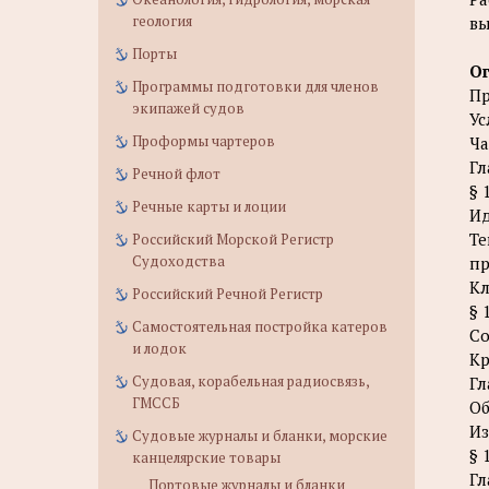
геология
вы
Порты
О
Программы подготовки для членов
Пр
экипажей судов
Ус
Проформы чартеров
Ча
Гл
Речной флот
§ 
Речные карты и лоции
И
Те
Российский Морской Регистр
Судоходства
пр
Кл
Российский Речной Регистр
§ 
Самостоятельная постройка катеров
Со
и лодок
Кр
Судовая, корабельная радиосвязь,
Гл
ГМССБ
Об
Из
Судовые журналы и бланки, морские
§ 
канцелярские товары
Гл
Портовые журналы и бланки