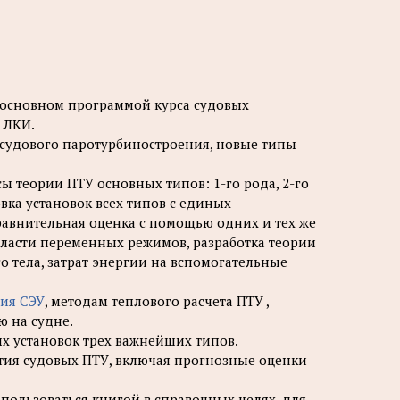
 основном программой курса судовых
 ЛКИ.
 судового паротурбиностроения, новые типы
ы теории ПТУ основных типов: 1-го рода, 2-го
вка установок всех типов с единых
равнительная оценка с помощью одних и тех же
бласти переменных режимов, разработка теории
о тела, затрат энергии на вспомогательные
ия СЭУ
, методам теплового расчета ПТУ ,
ю на судне.
х установок трех важнейших типов.
тия судовых ПТУ, включая прогнозные оценки
ользоваться книгой в справочных целях, для