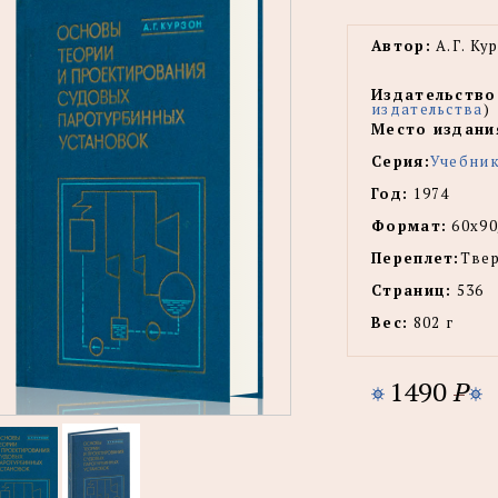
Автор:
А.Г. Ку
Издательство
издательства
)
Место издани
Серия:
Учебник
Год:
1974
Формат:
60х90
Переплет:
Тве
Страниц:
536
Вес:
802 г
1490
P