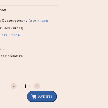
рзон
:
Судостроение (
все книги
я:
Ленинград
 для ВУЗов
/16
рдая обложка
-
+
Купить