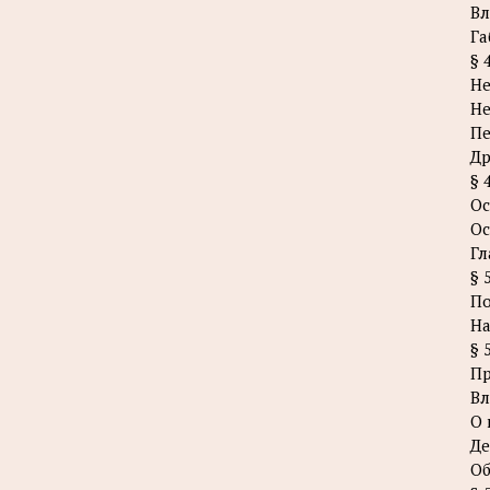
Вл
Га
§ 
Не
Не
Пе
Др
§ 
Ос
Ос
Гл
§ 
По
На
§ 
Пр
Вл
О 
Де
Об