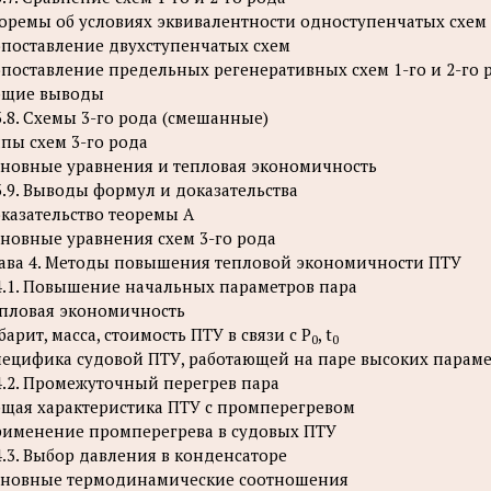
оремы об условиях эквивалентности одноступенчатых схем 1
поставление двухступенчатых схем
поставление предельных регенеративных схем 1-го и 2-го 
бщие выводы
3.8. Схемы 3-го рода (смешанные)
пы схем 3-го рода
новные уравнения и тепловая экономичность
3.9. Выводы формул и доказательства
казательство теоремы А
новные уравнения схем 3-го рода
ава 4. Методы повышения тепловой экономичности ПТУ
4.1. Повышение начальных параметров пара
пловая экономичность
барит, масса, стоимость ПТУ в связи с Р
, t
0
0
ецифика судовой ПТУ, работающей на паре высоких парам
4.2. Промежуточный перегрев пара
щая характеристика ПТУ с промперегревом
именение промперегрева в судовых ПТУ
4.3. Выбор давления в конденсаторе
новные термодинамические соотношения