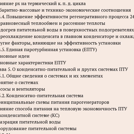
ияние рх на термический к. п. д. цикла
баритно-массовые и технико-экономические соотношения
4.4. Повышение эффективности регенеративного процесса 2
равновесный теплообмен и рассеяние теплоты
догрев питательной воды в поверхностных подогревателях
реохлаждение конденсата в главном конденсаторе и охла
угие факторы, влияющие на эффективность установки
4.5. Единая паротурбинная установка (ЕПТУ)
новные идеи
новные характеристики ЕПТУ
ава 5. О конденсатно-питательной и других системах ПТУ
5.1. Общие сведения о системах и их элементах
нятие о системах
сосы и вентиляторы
5.2. Конденсатно-питательная система
инципиальные схемы питания парогенераторов
ияние способа питания на тепловую экономичность ПТУ
конденсатной системе (КС)
аэрация питательной воды
орудование питательной системы