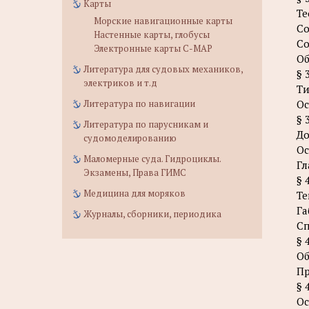
Карты
Те
Морские навигационные карты
Со
Настенные карты, глобусы
Со
Электронные карты C-MAP
О
Литература для судовых механиков,
§ 
электриков и т.д
Ти
Литература по навигации
Ос
§ 
Литература по парусникам и
До
судомоделированию
Ос
Маломерные суда. Гидроциклы.
Гл
Экзамены, Права ГИМС
§ 
Медицина для моряков
Те
Га
Журналы, сборники, периодика
Сп
§ 
Об
Пр
§ 
Ос