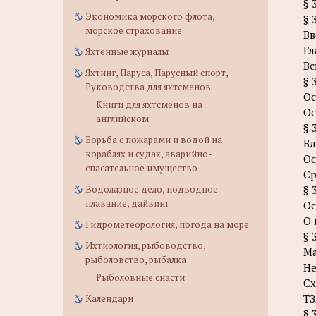
§ 
Экономика морского флота,
§ 
морское страхование
Вв
Гл
Яхтенные журналы
Вс
Яхтинг, Паруса, Парусный спорт,
§ 
Руководства для яхтсменов
Ос
Книги для яхтсменов на
Ос
английском
§ 
Борьба с пожарами и водой на
Вл
кораблях и судах, аварийно-
Ос
спасательное имущество
Ср
Водолазное дело, подводное
§ 
плавание, дайвинг
Ос
О 
Гидрометеорология, погода на море
§ 
Ихтиология, рыбоводство,
Ма
рыболовство, рыбалка
Не
Рыболовные снасти
Сх
ТЗ
Календари
§ 