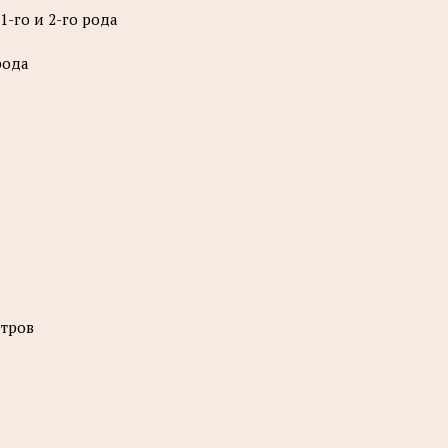
-го и 2-го рода
рода
етров