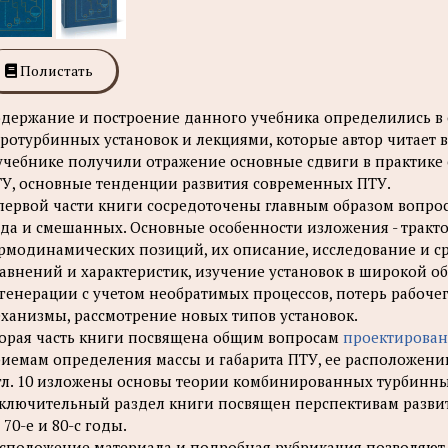
Полистать
держание и построение данного учебника определились в
ротурбинных установок и лекциями, которые автор читает в
учебнике получили отражение основные сдвиги в практике
У, основные тенденции развития современных ПТУ.
первой части книги сосредоточены главным образом вопрос
да и смешанных. Основные особенности изложения - тракто
рмодинамических позиций, их описание, исследование и с
авнений и характеристик, изучение установок в широкой о
генерации с учетом необратимых процессов, потерь рабочег
ханизмы, рассмотрение новых типов установок.
орая часть книги посвящена общим вопросам
проектирован
иемам определения массы и габарита ПТУ, ее расположени
гл. 10 изложены основы теории комбинированных турбинны
ключительный раздел книги посвящен перспективам разви
 70-е и 80-с годы.
сположение материала и подробная рубрикация позволяют п