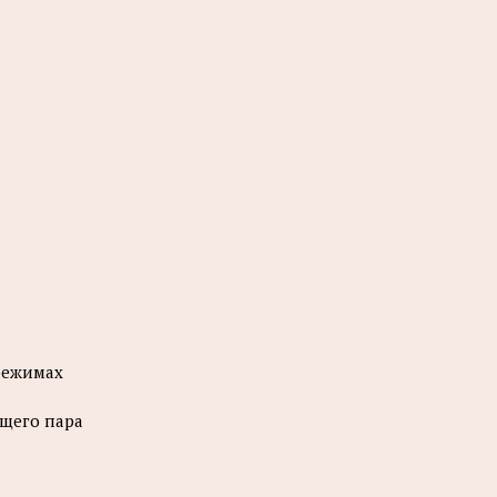
режимах
ющего пара