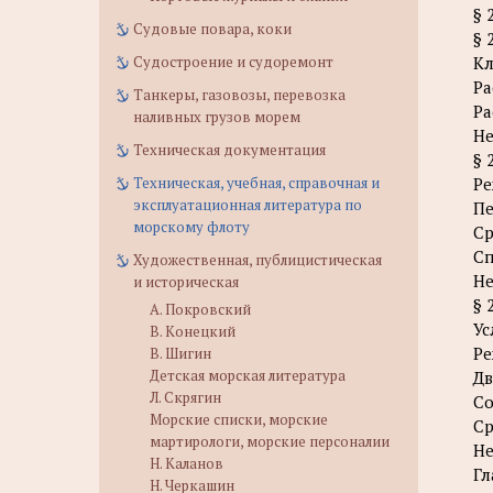
§ 
Судовые повара, коки
§ 
Судостроение и судоремонт
Кл
Ра
Танкеры, газовозы, перевозка
Ра
наливных грузов морем
Не
Техническая документация
§ 
Техническая, учебная, справочная и
Ре
эксплуатационная литература по
П
морскому флоту
Ср
Сп
Художественная, публицистическая
Не
и историческая
§ 
А. Покровский
Ус
В. Конецкий
Ре
В. Шигин
Детская морская литература
Дв
Л. Скрягин
Со
Морские списки, морские
Ср
мартирологи, морские персоналии
Не
Н. Каланов
Гл
Н. Черкашин