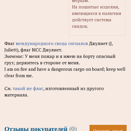
меркам.
На пошитые изделия,
имеющиеся в наличии
действует система
скидок.
Флаг
международного свода сигналов
Джулиет (J,
Juliett), флаг МСС Джулиет.
Значение:
У меня пожар и я имею на борту опасный
груз; держитесь в стороне от меня.
I am on fire and have a dangerous cargo on board; keep well
clear from me.
См.
такой же флаг
, изготовленный из другого
материала.
Отзывы покупателей
(0)
Оставить отзыв