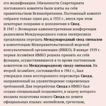
его модификации. Обязанности Секретариата
постоянного комитета были взяты на себя
правительством Великобритании. Постоянный комитет
собрался только один раз, в 1933 г., внеся при этом
некоторые поправки и дополнения в
Свод
.
В 1947 г. Всемирная административная конференция
радиосвязи Международного союза электросвязи
предложила передать
Международный свод сигналов
в компетенцию Межправительственной морской
консультативной организации (ИМКО). В январе 1959 г.
первая Ассамблея ИМКО решила принять на себя
функции, осуществлявшиеся в то время постоянным
комитетом по
Международному своду сигналов
. На
второй Ассамблее, состоявшейся в 1961 г., был
утвержден план всестороннего пересмотра
Свода
,
направленный на удовлетворение современных
требований. Для переработки
Свода
в ИМКО был
создан специальный подкомитет, в задачу которого
входила подготовка нового
Свода
на девяти
официальных языках: английском, греческом,