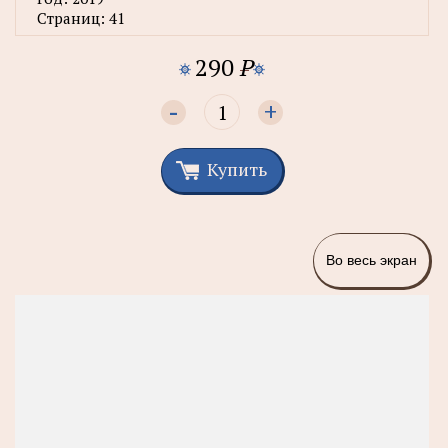
Страниц:
41
290
P
-
+
Купить
Во весь экран