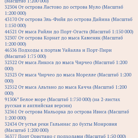
(Масштаб 1:200 000)
32304 От острова Ластово до острова Муло (Масштаб
1:200 000)
43170 От острова Эль-Фийя до острова Дайина (Масштаб
1:150 000)
44521 От мыса Райли до Порт-Огаста (Масштаб 1:150 000)
32307 От острова Корнат до мыса Каменяк (Масштаб
1:200 000)
46536 Подходы к портам Уайалла и Порт-Пири
(Масштаб 1:75 000)
32322 От мыса Ликоса до мыса Чирчео (Масштаб 1:200
000)
32323 От мыса Чирчео до мыса Морелле (Масштаб 1:200
000)
32352 От мыса Альтано до мыса Качча (Масштаб 1:200
000)
91306* Белое море (Масштаб 1:750 000) (на 2-листах
русская и английская версии)
32361 От острова Мальорка до острова Ивиса (Масштаб
1:200 000)
32434 От устья реки Гальинас до бухты Монровия
(Масштаб 1:200 000)
36377 Порт Ористано с подходами (Масштаб 1:50 000)