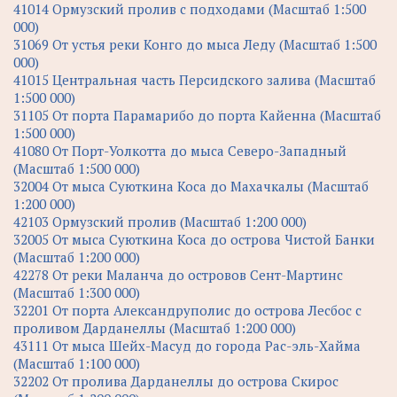
41014 Ормузский пролив с подходами (Масштаб 1:500
000)
31069 От устья реки Конго до мыса Леду (Масштаб 1:500
000)
41015 Центральная часть Персидского залива (Масштаб
1:500 000)
31105 От порта Парамарибо до порта Кайенна (Масштаб
1:500 000)
41080 От Порт-Уолкотта до мыса Северо-Западный
(Масштаб 1:500 000)
32004 От мыса Суюткина Коса до Махачкалы (Масштаб
1:200 000)
42103 Ормузский пролив (Масштаб 1:200 000)
32005 От мыса Суюткина Коса до острова Чистой Банки
(Масштаб 1:200 000)
42278 От реки Маланча до островов Сент-Мартинс
(Масштаб 1:300 000)
32201 От порта Александруполис до острова Лесбос с
проливом Дарданеллы (Масштаб 1:200 000)
43111 От мыса Шейх-Масуд до города Рас-эль-Хайма
(Масштаб 1:100 000)
32202 От пролива Дарданеллы до острова Скирос