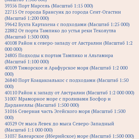
39356 Порт Марсель (Масштаб 1:15 000)
22715 От города Брансуик до города Сент-Огастин
(Масштаб 1:200 000)
39642 Бухта Картахена с подходами (Масштаб 1:25 000)
22882 От порта Тампико до устья реки Теколутла
(Масштаб 1:300 000)
40108 Район к северо-западу от Австралии (Масштаб 1:2
000 000)
24805 Подходы к портам Тампико и Альтамира
(Масштаб 1:100 000)
40109 Тиморское и Арафурское моря (Масштаб 1:2 000
000)
26840 Порт Коацакоалькос с подходами (Масштаб 1:50
000)
40110 Район к западу от Австралии (Масштаб 1:2 000 000)
31007 Мраморное море с проливами Босфор и
Дарданеллы (Масштаб 1:500 000)
31016 Северная часть Эгейского моря (Масштаб 1:500
000)
40329 От мыса Левек до мыса Северо-Западный
(Масштаб 1:1 000 000)
31037 Балеарское (Иберийское) море (Масштаб 1:500 000)