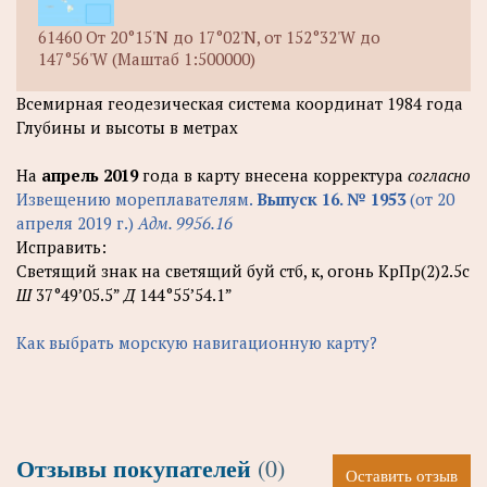
61460 От 20°15'N до 17°02'N, от 152°32'W до
147°56'W (Маштаб 1:500000)
Всемирная геодезическая система координат 1984 года
Глубины и высоты в метрах
На
апрель 2019
года в карту внесена корректура
согласно
Извещению мореплавателям.
Выпуск 16. № 1953
(от 20
апреля 2019 г.)
Адм. 9956.16
Исправить:
Светящий знак на светящий буй стб, к, огонь КрПр(2)2.5с
Ш
37°49’05.5”
Д
144°55’54.1”
Как выбрать морскую навигационную карту?
Отзывы покупателей
(0)
Оставить отзыв