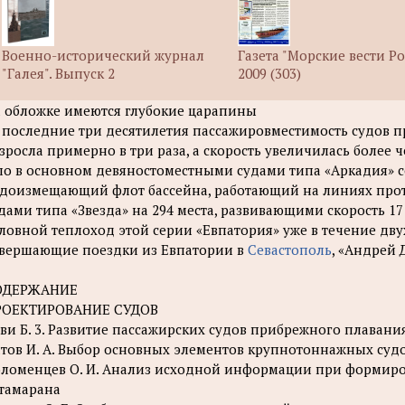
Военно-исторический журнал
Газета "Морские вести Р
"Галея". Выпуск 2
2009 (303)
 обложке имеются глубокие царапины
 последние три десятилетия пассажировместимость судов 
зросла примерно в три раза, а скорость увеличилась более ч
о в основном девяностоместными судами типа «Аркадия» со ск
доизмещающий флот бассейна, работающий на линиях прот
дами типа «Звезда» на 294 места, развивающими скорость 17 
ловной теплоход этой серии «Евпатория» уже в течение дву
вершающие поездки из Евпатории в
Севастополь
, «Андрей 
ОДЕРЖАНИЕ
РОЕКТИРОВАНИЕ СУДОВ
ви Б. 3. Развитие пассажирских судов прибрежного плавания
тов И. А. Выбор основных элементов крупнотоннажных суд
ломенцев О. И. Анализ исходной информации при формир
тамарана