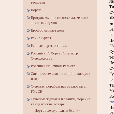
Ли
геология
Ти
Порты
С
Программы подготовки для членов
Жу
экипажей судов
мо
Ба
Проформы чартеров
ги
Речной флот
Пи
Речные карты и лоции
С
Су
Российский Морской Регистр
те
Судоходства
Че
Российский Речной Регистр
С
Самостоятельная постройка катеров
Ку
и лодок
эл
Т
Судовая, корабельная радиосвязь,
Ми
ГМССБ
Во
Судовые журналы и бланки, морские
по
канцелярские товары
Ив
Портовые журналы и бланки
Р