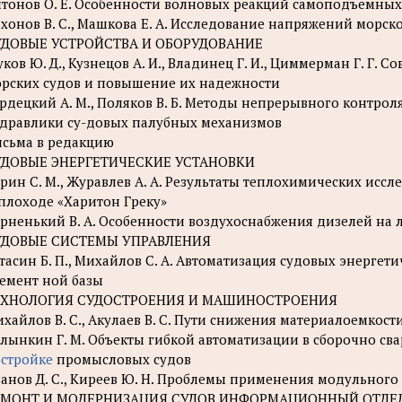
тонов О. Е. Особенности волновых реакций самоподъемных
хонов В. С., Машкова Е. А. Исследование напряжений морс
УДОВЫЕ УСТРОЙСТВА И ОБОРУДОВАНИЕ
ков Ю. Д., Кузнецов А. И., Владинец Г. И., Циммерман Г. Г.
рских судов и повышение их надежности
рдецкий А. М., Поляков В. Б. Методы непрерывного контрол
дравлики су-довых палубных механизмов
сьма в редакцию
УДОВЫЕ ЭНЕРГЕТИЧЕСКИЕ УСТАНОВКИ
рин С. М., Журавлев А. А. Результаты теплохимических исс
плоходе «Харитон Греку»
рненький В. А. Особенности воздухоснабжения дизелей на 
УДОВЫЕ СИСТЕМЫ УПРАВЛЕНИЯ
тасин Б. П., Михайлов С. А. Автоматизация судовых энерге
емент ной базы
ЕХНОЛОГИЯ СУДОСТРОЕНИЯ И МАШИНОСТРОЕНИЯ
хайлов В. С., Акулаев В. С. Пути снижения материалоемкост
лынкин Г. М. Объекты гибкой автоматизации в сборочно с
стройке
промысловых судов
анов Д. С., Киреев Ю. Н. Проблемы применения модульного
ЕМОНТ И МОДЕРНИЗАЦИЯ СУДОВ ИНФОРМАЦИОННЫЙ ОТДЕ