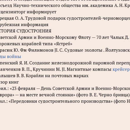
 съезд Научно-технического общества им. академика А. Н. К
цензинторг информирует
рецкая О. А. Трудовой подарок судостроителей-черноморце
рубежная информация
СТОРИЯ СУДОСТРОЕНИЯ
ветской Армии и Военно-Морскому Флоту — 70 лет Чалык Д. 
орожевых кораблей типа «Ястреб»
расюк Ю. Фм Филимонов JI. С. Судовые эхолоты . Йолтуховс
оды войны
пенский Я. И. Создание железнодорожной паромной переп
анченков В. П., Кручинин М. JI. Магнитные компасы
крейсер
лышев В. В. Корабли на почтовых марках
зор книг
ил.: «23 февраля — День Советской Армии и Военно-Морского
врора» — на месте вечной стоянки» (фото В. Е. Черно бривца)
ил
.: «Передовики судостроительного производства» (фото Н. 