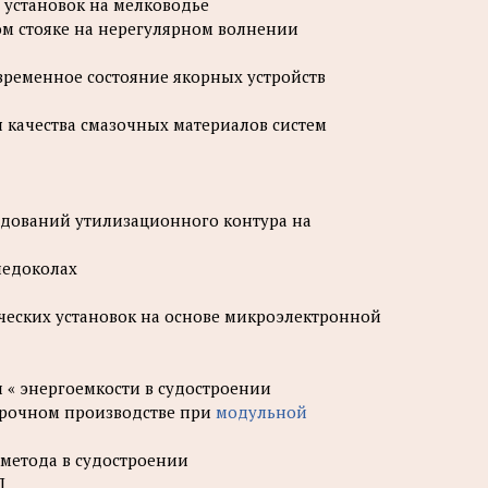
 установок на мелководье
ком стояке на нерегулярном волнении
 Современное состояние якорных устройств
я качества смазочных материалов систем
ледований утилизационного контура на
ледоколах
тических установок на основе микроэлектронной
и « энергоемкости в судостроении
варочном производстве при
модульной
 метода в судостроении
Л