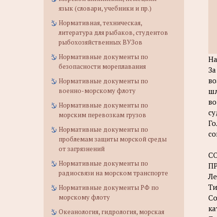
язык (словари, учебники и пр.)
Нормативная, техническая,
литература для рыбаков, студентов
рыбохозяйственных ВУЗов
Нормативные документы по
На
безопасности мореплавания
За
во
Нормативные документы по
военно-морскому флоту
шл
во
Нормативные документы по
су
морским перевозкам грузов
Го
Нормативные документы по
со
проблемам защиты морской среды
от загрязнений
С
Нормативные документы по
П
радиосвязи на морском транспорте
Ле
Ти
Нормативные документы РФ по
морскому флоту
Со
ка
Океанология, гидрология, морская