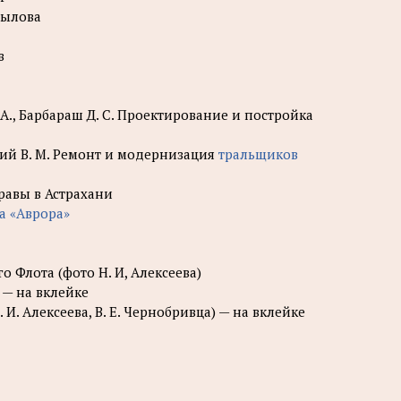
рылова
в
А., Барбараш Д. С. Проектирование и постройка
кий В. М. Ремонт и модернизация
тральщиков
равы в Астрахани
а «Аврора»
 Флота (фото Н. И, Алексеева)
 — на вклейке
И. Алексеева, В. Е. Чернобривца) — на вклейке