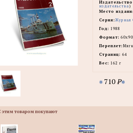
Издательство
издательства
)
Место издани
Серия:
Журнал 
Год:
1988
Формат:
60х90
Переплет:
Мягк
Страниц:
64
Вес:
162 г
710
P
С этим товаром покупают