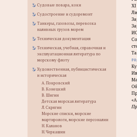
Судовые повара, коки
XI
Ли
Судостроение и судоремонт
За
Танкеры, газовозы, перевозка
За
наливных грузов морем
И
Техническая документация
Со
ст
Техническая, учебная, справочная и
Та
эксплуатационная литература по
г
морскому флоту
Ку
Художественная, публицистическая
Ив
и историческая
Ма
А. Покровский
Об
В. Конецкий
Пр
В. Шигин
«А
Детская морская литература
Пр
Л. Скрягин
Морские списки, морские
мартирологи, морские персоналии
Н. Каланов
Н. Черкашин