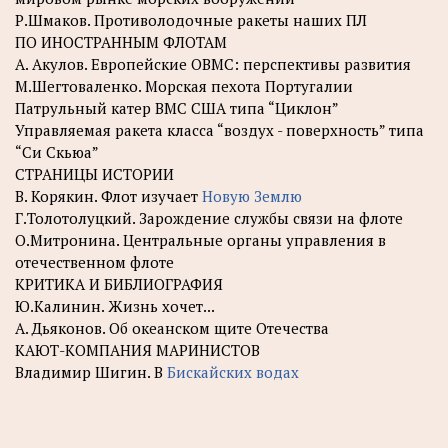
Р.Шмаков. Противолодочные ракеты наших ПЛ
ПО ИНОСТРАННЫМ ФЛОТАМ
A. Акулов. Европейские ОВМС: перспективы развития
М.Шегтоваленко. Морская пехота Португалии
Патрульный катер ВМС США типа “Циклон”
Управляемая ракета класса “воздух - поверхность” типа
“Си Скьюа”
СТРАНИЦЫ ИСТОРИИ
B. Корякин. Флот изучает
Новую Землю
Г.Толотолуцкий. Зарождение службы связи на флоте
О.Митронина. Центральные органы управления в
отечественном флоте
КРИТИКА И БИБЛИОГРАФИЯ
Ю.Калинин. Жизнь хочет...
A. Дьяконов. Об океанском щите Отечества
КАЮТ-КОМПАНИЯ МАРИНИСТОВ
Владимир Шигин. В
Бискайских водах