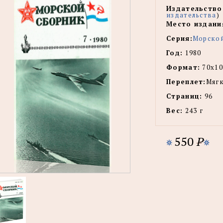
Издательство
издательства
)
Место издани
Серия:
Морско
Год:
1980
Формат:
70х10
Переплет:
Мягк
Страниц:
96
Вес:
243 г
550
P