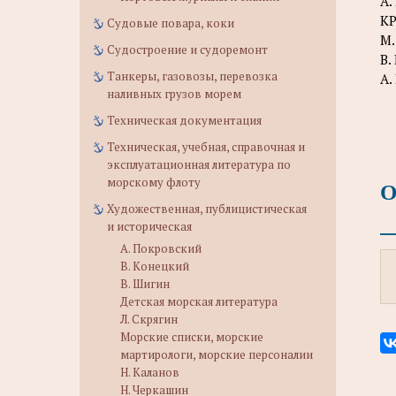
A.
К
Судовые повара, коки
М.
Судостроение и судоремонт
B.
Танкеры, газовозы, перевозка
А.
наливных грузов морем
Техническая документация
Техническая, учебная, справочная и
эксплуатационная литература по
морскому флоту
О
Художественная, публицистическая
и историческая
А. Покровский
В. Конецкий
В. Шигин
Детская морская литература
Л. Скрягин
Морские списки, морские
мартирологи, морские персоналии
Н. Каланов
Н. Черкашин