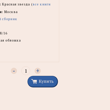
:
Красная звезда (
все книги
я:
Москва
й сборник
8/16
ая обложка
-
+
Купить