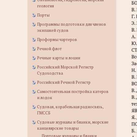
Б
геология
В.
Порты
Г.
Э.
Программы подготовки для членов
В.
экипажей судов
А.
Проформы чартеров
Ю.
Речной флот
С
Вс
Речные карты и лоции
За
Российский Морской Регистр
Н.
Судоходства
В.
Российский Речной Регистр
В
В.
Самостоятельная постройка катеров
В.
и лодок
те
Судовая, корабельная радиосвязь,
Я
ГМССБ
Я.
Судовые журналы и бланки, морские
П
канцелярские товары
Б.
Портовые журналы и бланки