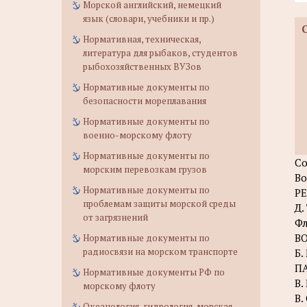
Морской английский, немецкий
язык (словари, учебники и пр.)
Нормативная, техническая,
литература для рыбаков, студентов
рыбохозяйственных ВУЗов
Нормативные документы по
безопасности мореплавания
Нормативные документы по
военно-морскому флоту
Нормативные документы по
С
морским перевозкам грузов
Во
Нормативные документы по
РЕ
проблемам защиты морской среды
Д.
от загрязнений
Фл
В
Нормативные документы по
радиосвязи на морском транспорте
Б.
П
Нормативные документы РФ по
В.
морскому флоту
В.
Океанология, гидрология, морская