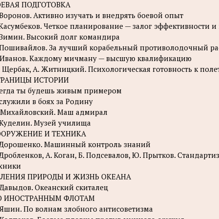
ОЕВАЯ ПОДГОТОВКА
 Воронов. Активно изучать и внедрять боевой опыт
 Касумбеков. Четкое планирование — залог эффективности и
 Зимин. Высокий долг командира
 Пошивайлов. За лучший корабельный противолодочный ра
 Иванов. Каждому мичману — высшую квалификацию
 Щербак, А. Житницкий. Психологическая готовность к поле
ТРАНИЦЫ ИСТОРИИ
егда ты будешь живым примером
служили в боях за Родину
 Михайловский. Маш адмирал
 Куделин. Музей училища
ООРУЖЕНИЕ И ТЕХНИКА
 Дорошенко. Машинный контроль знаний
 Дробленков, А. Коган, Б. Подсевалов, Ю. Прытков. Стандар
хники
ВЛЕНИЯ ПРИРОДЫ И ЖИЗНЬ ОКЕАНА
 Давыдов. Океанский скиталец
О ИНОСТРАННЫМ ФЛОТАМ
 Яшин. По волнам злобного антисоветизма