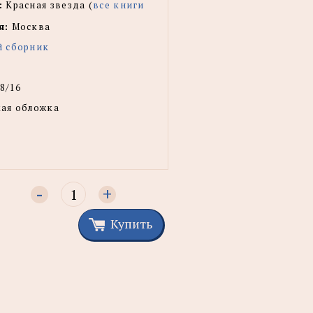
:
Красная звезда (
все книги
я:
Москва
й сборник
8/16
ая обложка
-
+
Купить