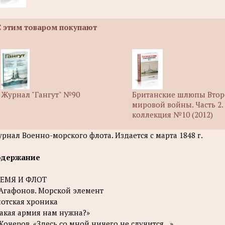
С этим товаром покупают
Журнал "Гангут" №90
Британские шлюпы Вто
мировой войны. Часть 2.
коллекция №10 (2012)
рнал Военно-морского флота. Издается с марта 1848 г.
одержание
РЕМЯ И ФЛОТ
 Агафонов. Морской элемент
отская хроника
акая армия нам нужна?»
 Кочеров. «Здесь со мной ничего не случится...»