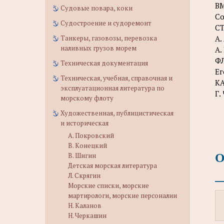
ВМ
Судовые повара, коки
Со
Судостроение и судоремонт
С
Танкеры, газовозы, перевозка
А.
наливных грузов морем
А.
Ф
Техническая документация
Ег
Техническая, учебная, справочная и
К
эксплуатационная литература по
Г.
морскому флоту
Художественная, публицистическая
и историческая
А. Покровский
В. Конецкий
О
В. Шигин
Детская морская литература
Л. Скрягин
Морские списки, морские
мартирологи, морские персоналии
Н. Каланов
Н. Черкашин