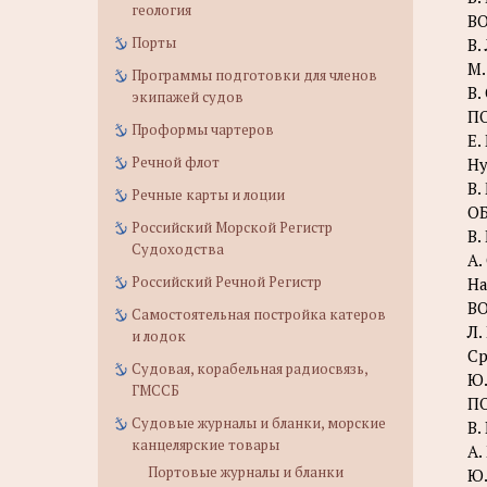
геология
В
Порты
В.
М.
Программы подготовки для членов
В.
экипажей судов
П
Проформы чартеров
Е.
Речной флот
Ну
В.
Речные карты и лоции
О
Российский Морской Регистр
В.
Судоходства
A.
Российский Речной Регистр
На
В
Самостоятельная постройка катеров
Л.
и лодок
Ср
Судовая, корабельная радиосвязь,
Ю.
ГМССБ
П
Судовые журналы и бланки, морские
B.
канцелярские товары
А.
Портовые журналы и бланки
Ю.