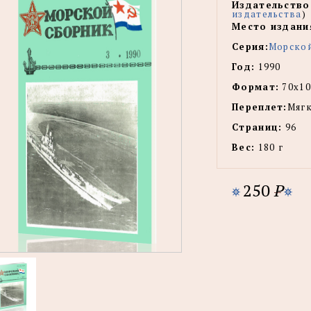
Издательство
издательства
)
Место издани
Серия:
Морско
Год:
1990
Формат:
70х10
Переплет:
Мягк
Страниц:
96
Вес:
180 г
250
P