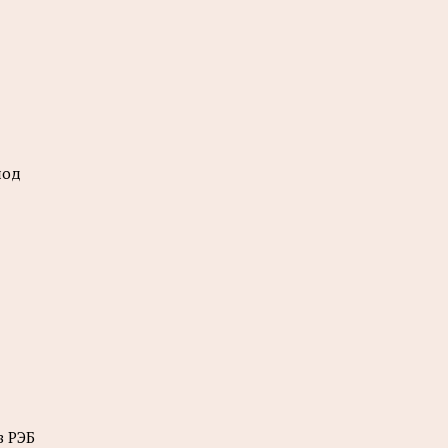
иод
в РЭБ