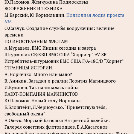
Ю.Пахомов. Жемчужина Подмосковья
ВООРУЖЕНИЕ И ТЕХНИКА
М.Барский, Ю.Кормилицин.
Подводная лодка проекта
636
О.Савчук. Создание службы вооружения: веление
времени
ПО ИНОСТРАННЫМ ФЛОТАМ
А.Муравьев. ВМС Индии сегодня и завтра
Штурмовик СВ/КВП ВМС США “Харриер” AV-8B
Истребитель-штурмовик ВМС США F/A-18C/D “Хорнет”
СТРАНИЦЫ ИСТОРИИ
A. Норченко. Много или мало?
B. Аникин. Загадки и реалии Леонтия Магницкого
И.Кузинец. Так начиналась война
КАЮТ-КОМПАНИЯ МАРИНИСТОВ
Ю.Пахомов. Новый году Нордкапа
Е.Блоштейн, Л.Черноусько. “Приветствую тебя,
свободный океан”
А.Олеск. Морской батюшка На цветной вклейке:
Галерея советских флотоводцев. В.А.Касатонов
На первой странице обложки: Камчатские этюды. Фото