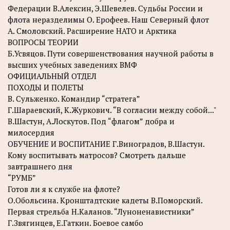
Федерации В.Алексин, Э.Шевелев. Судьбы России и
флота неразделимы О. Ерофеев. Наш Северный флот
A. Смоловский. Расширение НАТО и Арктика
ВОПРОСЫ ТЕОРИИ
Б.Усвяцов. Пути совершенствования научной работы в
высших учебных заведениях ВМФ
ОФИЦИАЛЬНЫЙ ОТДЕЛ
ПОХОДЫ И ПОЛЕТЫ
B. Сульженко. Командир “стратега”
Г.Шараевский, К.Журкович. “В согласии между собой..."
В.Шастун, А.Лоскутов. Под “флагом” добра и
милосердия
ОБУЧЕНИЕ И ВОСПИТАНИЕ Г.Виноградов, В.Шастун.
Кому воспитывать матросов? Смотреть дальше
завтрашнего дня
“РУМБ”
Готов ли я к службе на флоте?
О.Обольсина. Кронштадтские кадеты В.Поморский.
Первая стрельба Н.Каланов. “Луноненавистники”
Г.Звягинцев, Е.Гаткин. Боевое самбо