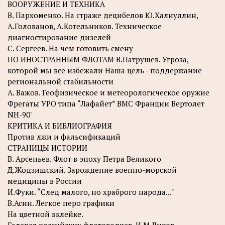
ВООРУЖЕНИЕ И ТЕХНИКА
B. Пархоменко. На страже децибелов Ю.Халиуллин,
А.Голованов, А.Котельников. Техническое
диагностирование дизелей
C. Сергеев. На чем готовить смену
ПО ИНОСТРАННЫМ ФЛОТАМ В.Патрушев. Угроза,
которой мы все избежали Наша цель - поддержание
региональной стабильности
A. Важов. Геофизическое и метеорологическое оружие
Фрегаты УРО типа “Лафайет” ВМС Франции Вертолет
NH-90'
КРИТИКА И БИБЛИОГРАФИЯ
Против лжи и фальсификаций
СТРАНИЦЫ ИСТОРИИ
B. Арсеньев. Флот в эпоху Петра Великого
Д.Жодзишский. Зарождение военно-морской
медицины в России
И.Фуки. “След малого, но храброго народа..."
В.Асин. Легкое перо графики
На цветной вклейке.