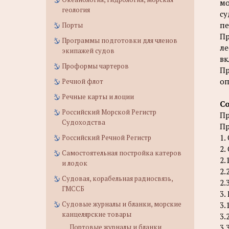
мо
геология
су
пе
Порты
Пр
Программы подготовки для членов
ле
экипажей судов
вк
Проформы чартеров
Пр
оп
Речной флот
Речные карты и лоции
С
Российский Морской Регистр
Пр
Судоходства
Пр
1.
Российский Речной Регистр
2.
Самостоятельная постройка катеров
2.
и лодок
2.
Судовая, корабельная радиосвязь,
2.
ГМССБ
3.
Судовые журналы и бланки, морские
3.
канцелярские товары
3.
Портовые журналы и бланки
3.