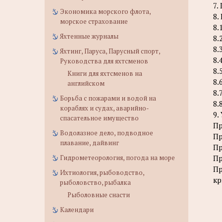
7.
Экономика морского флота,
8.
морское страхование
8.
Яхтенные журналы
8.
8.
Яхтинг, Паруса, Парусный спорт,
8.
Руководства для яхтсменов
8.
Книги для яхтсменов на
8.
английском
8.
Борьба с пожарами и водой на
8.
кораблях и судах, аварийно-
9.
спасательное имущество
Пр
Водолазное дело, подводное
Пр
плавание, дайвинг
Пр
Гидрометеорология, погода на море
Пр
Пр
Ихтиология, рыбоводство,
кр
рыболовство, рыбалка
Рыболовные снасти
Календари