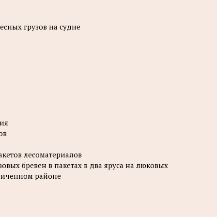
есных грузов на судне
ния
ов
акетов лесоматериалов
овых бревен в пакетах в два яруса на люковых
аниченном районе