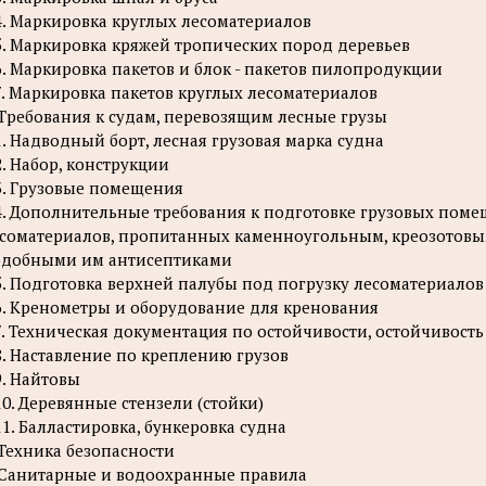
4. Маркировка круглых лесоматериалов
5. Маркировка кряжей тропических пород деревьев
6. Маркировка пакетов и блок - пакетов пилопродукции
7. Маркировка пакетов круглых лесоматериалов
 Требования к судам, перевозящим лесные грузы
1. Надводный борт, лесная грузовая марка судна
2. Набор, конструкции
3. Грузовые помещения
4. Дополнительные требования к подготовке грузовых поме
соматериалов, пропитанных каменноугольным, креозотовы
добными им антисептиками
5. Подготовка верхней палубы под погрузку лесоматериалов
6. Кренометры и оборудование для кренования
7. Техническая документация по остойчивости, остойчивость
8. Наставление по креплению грузов
9. Найтовы
10. Деревянные стензели (стойки)
11. Балластировка, бункеровка судна
 Техника безопасности
 Санитарные и водоохранные правила