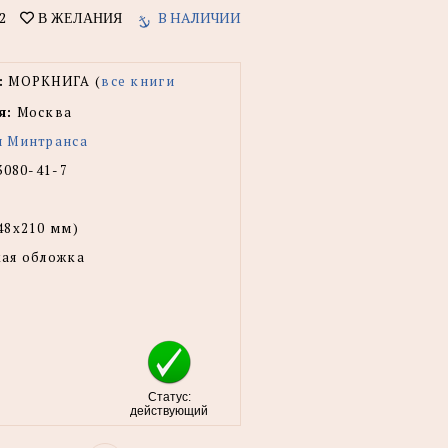
2
В НАЛИЧИИ
В ЖЕЛАНИЯ
:
МОРКНИГА (
все книги
я:
Москва
ы Минтранса
3080-41-7
48x210 мм)
ая обложка
Статус:
действующий