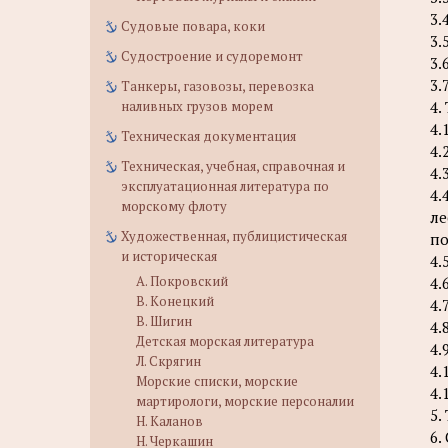
3.
Судовые повара, коки
3.
Судостроение и судоремонт
3.
3.
Танкеры, газовозы, перевозка
наливных грузов морем
4.
4.
Техническая документация
4.
Техническая, учебная, справочная и
4.
эксплуатационная литература по
4.
морскому флоту
ле
Художественная, публицистическая
по
и историческая
4.
А. Покровский
4.
В. Конецкий
4.
В. Шигин
4.
Детская морская литература
4.
Л. Скрягин
4.
Морские списки, морские
4.
мартирологи, морские персоналии
5.
Н. Каланов
6.
Н. Черкашин