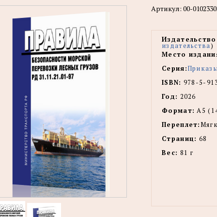
Артикул:
00-0102330
Издательство
издательства
)
Место издани
Серия:
Приказ
ISBN:
978-5-91
Год:
2026
Формат:
А5 (1
Переплет:
Мягк
Страниц:
68
Вес:
81 г