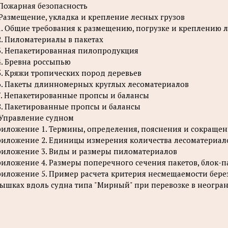
 Пожарная безопасность
 Размещение, укладка и крепление лесных грузов
1. Общие требования к размещению, погрузке и креплению л
2. Пиломатериалы в пакетах
3. Непакетированная пилопродукция
4. Бревна россыпью
5. Кряжи тропических пород деревьев
6. Пакеты длинномерных круглых лесоматериалов
7. Непакетированные пропсы и балансы
8. Пакетированные пропсы и балансы
 Управление судном
иложение 1. Термины, определения, пояснения и сокраще
иложение 2. Единицы измерения количества лесоматериал
иложение 3. Виды и размеры пиломатериалов
иложение 4. Размеры поперечного сечения пакетов, блок-п
иложение 5. Пример расчета критерия несмещаемости берез
ышках вдоль судна типа "Мирный" при перевозке в неогр