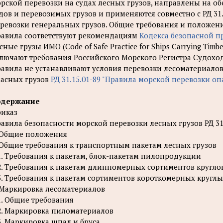
рской перевозки на судах лесных грузов, направлены на о
дов и перевозимых грузов и применяются совместно с РД 31.
ревозки генеральных грузов. Общие требования и положени
авила соответствуют рекомендациям
Кодекса безопасной п
сные грузы ИМО (Code of Safe Practice for Ships Carrying Timb
лючают требования Российского Морского Регистра Судоход
авила не устанавливают условия перевозки лесоматериалов
асных грузов
РД 31.15.01-89 "Правила морской перевозки оп
одержание
иказ
авила безопасности морской перевозки лесных грузов РД 31.
 Общие положения
 Общие требования к транспортным пакетам лесных грузов
1. Требования к пакетам, блок-пакетам пилопродукции
2. Требования к пакетам длинномерных сортиментов круглог
3. Требования к пакетам сортиментов короткомерных кругл
 Маркировка лесоматериалов
1. Общие требования
2. Маркировка пиломатериалов
3. Маркировка шпал и бруса