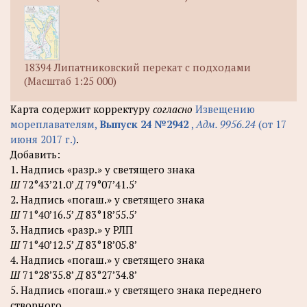
18394 Липатниковский перекат с подходами
(Масштаб 1:25 000)
Карта содержит корректуру
согласно
Извещению
мореплавателям,
Выпуск 24 №2942
,
Адм. 9956.24
(от 17
июня 2017 г.)
.
Добавить:
1. Надпись «разр.» у светящего знака
Ш
72°43’21.0’
Д
79°07’41.5’
2. Надпись «погаш.» у светящего знака
Ш
71°40’16.5’
Д
83°18’55.5’
3. Надпись «разр.» у РЛП
Ш
71°40’12.5’
Д
83°18’05.8’
4. Надпись «погаш.» у светящего знака
Ш
71°28’35.8’
Д
83°27’34.8’
5. Надпись «погаш.» у светящего знака переднего
створного