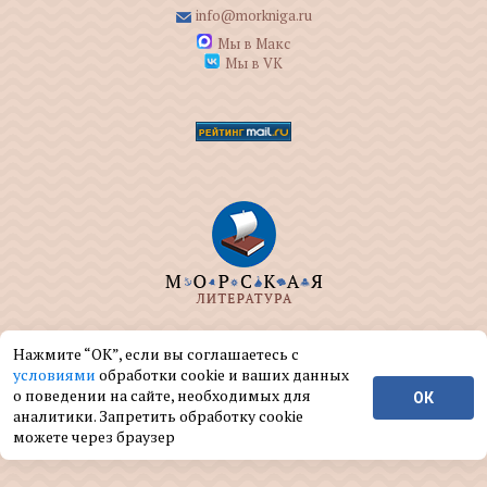
info@morkniga.ru
Мы в Макс
Мы в VK
ООО "МОРКНИГА" занимается изданием и
Нажмите “ОК”, если вы соглашаетесь с
реализацией книг на морскую тематику.
условиями
обработки cookie и ваших данных
о поведении на сайте, необходимых для
ОК
© ООО "МОРКНИГА", 2004 — 2026 г.
аналитики. Запретить обработку cookie
можете через браузер